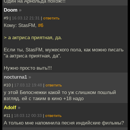
Один на Арнольда похож!!!
Doom
»
#9 |
16.03.12 21:31
|
ответить
Кому: StasFM,
#6
> а актриса приятная, да.
Если ты, StasFM, мужеского пола, как можно писать
"а актриса приятная, да".
Нужно просто выть!!!
nocturna1
»
#10 |
17.03.12 19:48
|
ответить
у этой Белоснежки какой то уж слишком пошлый
взгляд. ей с таким в кино +18 надо
Adolf
»
#11 |
18.03.12 00:33
|
ответить
А только мне напомнила песня индийские фильмы?