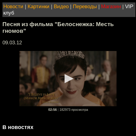
Новости
|
Картинки
|
Видео
|
Переводы
|
Магазин
|
VIP
клуб
Песня из фильма "Белоснежка: Месть
гномов"
09.03.12
02:56
|
182973 просмотра
В новостях