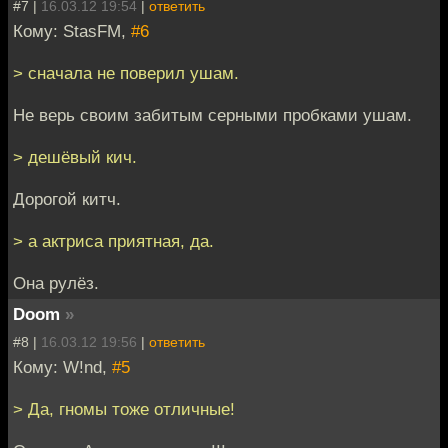
#7 |
16.03.12 19:54
|
ответить
Кому: StasFM,
#6
> сначала не поверил ушам.
Не верь своим забитым серными пробками ушам.
> дешёвый кич.
Дорогой китч.
> а актриса приятная, да.
Она рулёз.
Doom
»
#8 |
16.03.12 19:56
|
ответить
Кому: W!nd,
#5
> Да, гномы тоже отличные!