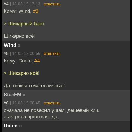
#4 |
13.03.12 17:13
|
ответить
Кому: W!nd,
#3
> Шикарный бант.
Шикарно всё!
W!nd
»
#5 |
14.03.12 00:56
|
ответить
Кому: Doom,
#4
> Шикарно всё!
Да, гномы тоже отличные!
StasFM
»
#6 |
15.03.12 00:45
|
ответить
сначала не поверил ушам. дешёвый кич.
а актриса приятная, да.
Doom
»