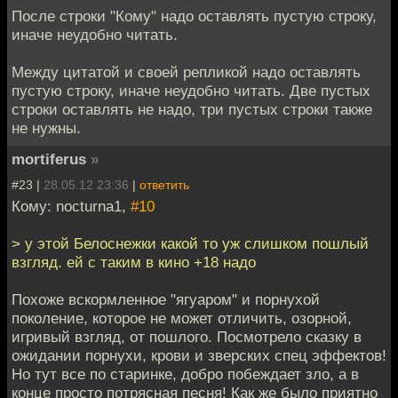
После строки "Кому" надо оставлять пустую строку,
иначе неудобно читать.
Между цитатой и своей репликой надо оставлять
пустую строку, иначе неудобно читать. Две пустых
строки оставлять не надо, три пустых строки также
не нужны.
mortiferus
»
#23 |
28.05.12 23:36
|
ответить
Кому: nocturna1,
#10
> у этой Белоснежки какой то уж слишком пошлый
взгляд. ей с таким в кино +18 надо
Похоже вскормленное "ягуаром" и порнухой
поколение, которое не может отличить, озорной,
игривый взгляд, от пошлого. Посмотрело сказку в
ожидании порнухи, крови и зверских спец эффектов!
Но тут все по старинке, добро побеждает зло, а в
конце просто потрясная песня! Как же было приятно