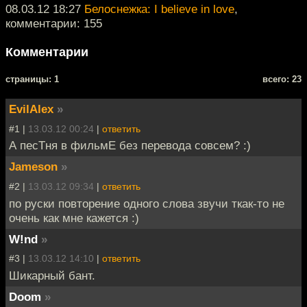
08.03.12 18:27
Белоснежка: I believe in love
,
комментарии: 155
Комментарии
cтраницы: 1
всего: 23
EvilAlex
»
#1 |
13.03.12 00:24
|
ответить
А песТня в фильмЕ без перевода совсем? :)
Jameson
»
#2 |
13.03.12 09:34
|
ответить
по руски повторение одного слова звучи ткак-то не
очень как мне кажется :)
W!nd
»
#3 |
13.03.12 14:10
|
ответить
Шикарный бант.
Doom
»