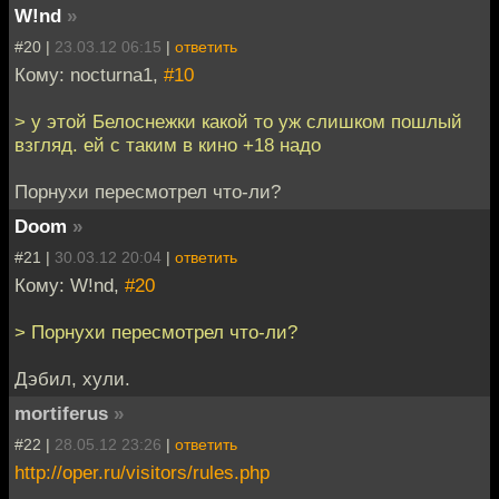
W!nd
»
#20 |
23.03.12 06:15
|
ответить
Кому: nocturna1,
#10
> у этой Белоснежки какой то уж слишком пошлый
взгляд. ей с таким в кино +18 надо
Порнухи пересмотрел что-ли?
Doom
»
#21 |
30.03.12 20:04
|
ответить
Кому: W!nd,
#20
> Порнухи пересмотрел что-ли?
Дэбил, хули.
mortiferus
»
#22 |
28.05.12 23:26
|
ответить
http://oper.ru/visitors/rules.php