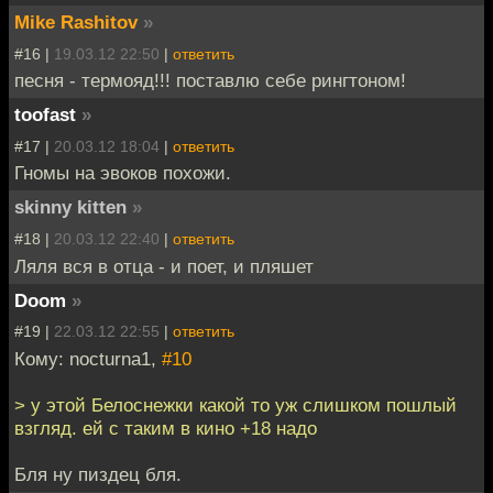
Mike Rashitov
»
#16 |
19.03.12 22:50
|
ответить
песня - термояд!!! поставлю себе рингтоном!
toofast
»
#17 |
20.03.12 18:04
|
ответить
Гномы на эвоков похожи.
skinny kitten
»
#18 |
20.03.12 22:40
|
ответить
Ляля вся в отца - и поет, и пляшет
Doom
»
#19 |
22.03.12 22:55
|
ответить
Кому: nocturna1,
#10
> у этой Белоснежки какой то уж слишком пошлый
взгляд. ей с таким в кино +18 надо
Бля ну пиздец бля.