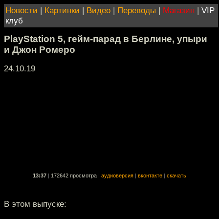
Новости
|
Картинки
|
Видео
|
Переводы
|
Магазин
|
VIP
клуб
PlayStation 5, гейм-парад в Берлине, упыри
и Джон Ромеро
24.10.19
13:37
|
172642 просмотра
|
аудиоверсия
|
вконтакте
|
скачать
В этом выпуске: