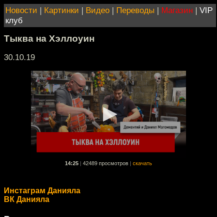
Новости
|
Картинки
|
Видео
|
Переводы
|
Магазин
|
VIP
клуб
Тыква на Хэллоуин
30.10.19
14:25
|
42489 просмотров
|
скачать
Инстаграм Данияла
ВК Данияла