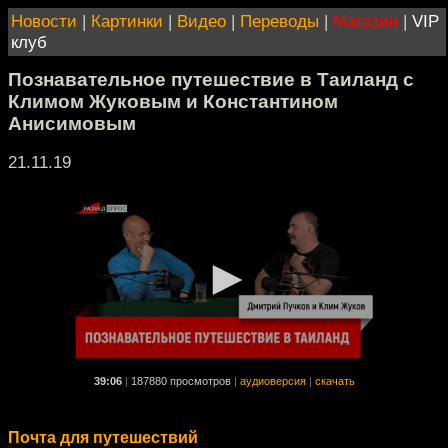
Новости
|
Картинки
|
Видео
|
Переводы
|
Магазин
|
VIP
клуб
Познавательное путешествие в Таиланд с
Климом Жуковым и Константином
Анисимовым
21.11.19
39:06
|
187880 просмотров
|
аудиоверсия
|
скачать
Почта для путешествий