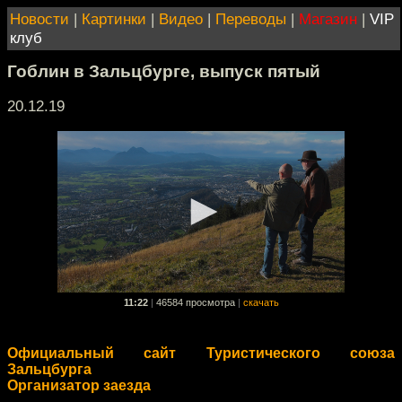
Новости
|
Картинки
|
Видео
|
Переводы
|
Магазин
|
VIP
клуб
Гоблин в Зальцбурге, выпуск пятый
20.12.19
11:22
|
46584 просмотра
|
скачать
Официальный сайт Туристического союза
Зальцбурга
Организатор заезда