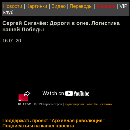
Новости
|
Картинки
|
Видео
|
Переводы
|
Магазин
|
VIP
клуб
Сергей Сигачёв: Дороги в огне. Логистика
нашей Победы
16.01.20
01:17:52
|
110138 просмотров
|
аудиоверсия
|
youtube
|
скачать
Поддержать проект "Архивная революция"
Подписаться на канал проекта