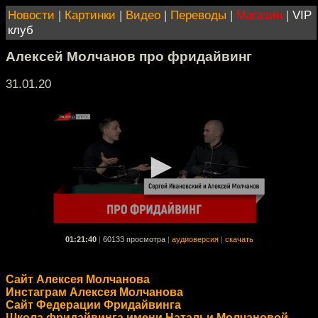
Новости
|
Картинки
|
Видео
|
Переводы
|
Магазин
|
VIP
клуб
Алексей Молчанов про фридайвинг
31.01.20
01:21:40
|
60133 просмотра
|
аудиоверсия
|
скачать
Сайт Алексея Молчанова
Инстаграм Алексея Молчанова
Сайт Федерации Фридайвинга
Школа фридайвинга имени Натальи Молчановой