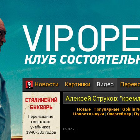
Картинки
Видео
Перев
Новости
Алексей Струков: "крем
Новые
|
Популярные
|
Goblin 
Новости науки
|
Опергеймер
|
Пу
05.02.20