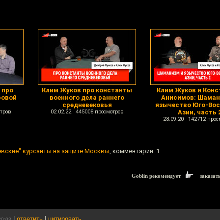
 про
Клим Жуков про константы
Клим Жуков и Конс
ровой
военного дела раннего
Анисимов: Шаман
средневековья
язычество Юго-Во
тров
02.02.22 445008 просмотров
Азии, часть 
28.09.20 142712 прос
евские" курсанты на защите Москвы
, комментарии: 1
Goblin рекомендует
заказат
|
ответить
|
цитировать
20:03