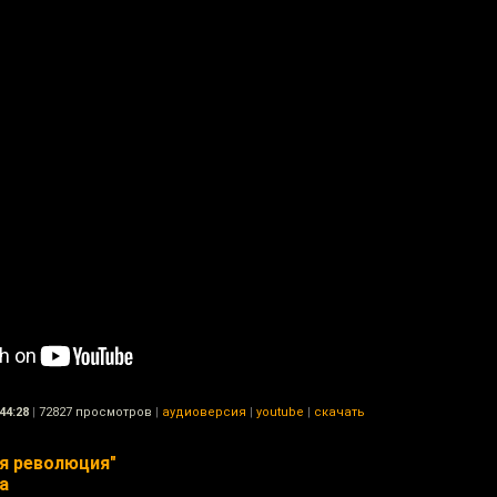
44:28
|
72827 просмотров
|
аудиоверсия
|
youtube
|
скачать
я революция"
а