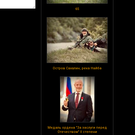
65
Остров Сахалин, река Найба
Медаль ордена "За заслуги перед
Отечеством" II степени