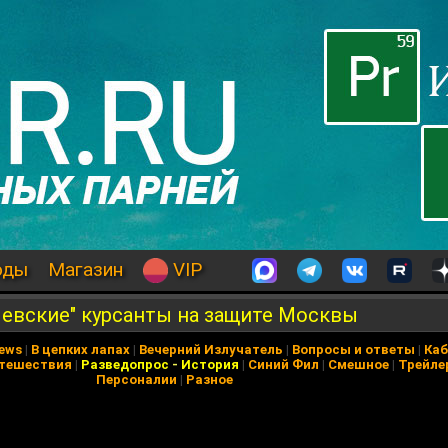
оды
Магазин
VIP
левские" курсанты на защите Москвы
News
|
В цепких лапах
|
Вечерний Излучатель
|
Вопросы и ответы
|
Каб
тешествия
|
Разведопрос
-
История
|
Синий Фил
|
Смешное
|
Трейле
Персоналии
|
Разное