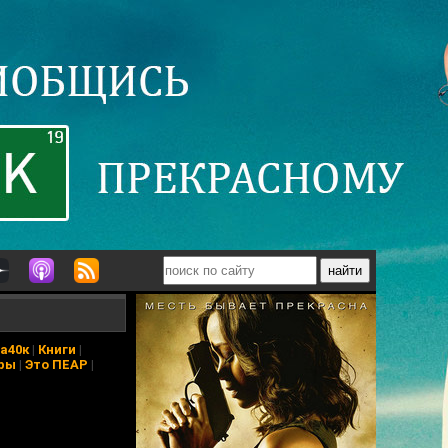
а40к
|
Книги
|
ры
|
Это ПЕАР
|