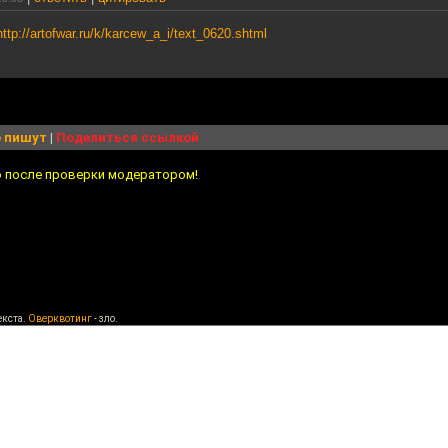
http://artofwar.ru/k/karcew_a_i/text_0620.shtml
 пишут
|
Поделиться ссылкой
о после проверки модератором!
екста.
Оверквотинг
- зло.