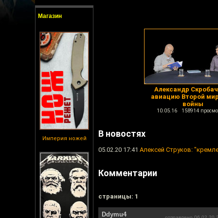
Магазин
Александр Скробач
авиацию Второй ми
войны
10.05.16 158914 просмо
В новостях
Империя ножей
05.02.20 17:41
Алексей Струков: "кремл
Комментарии
cтраницы: 1
Ddymu4
отправлено 06.02.20 