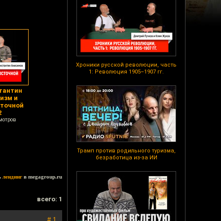
Хроники русской революции, часть
1: Революция 1905–1907 гг.
тантин
изм и
сточной
2
мотров
Трамп против родильного туризма,
безработица из-за ИИ
ь
лендинг
в megagroup.ru
всего: 1
# 1