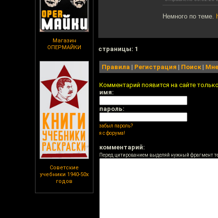
Немного по теме.
Магазин
ОПЕРМАЙКИ
cтраницы: 1
Правила
|
Регистрация
|
Поиск
|
Мне
Комментарий появится на сайте тольк
имя:
пароль:
забыл пароль?
я с форума!
комментарий:
Перед цитированием выделяй нужный фрагмент т
Советские
учебники 1940-50х
годов