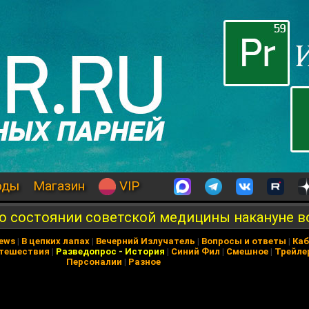
оды
Магазин
VIP
о состоянии советской медицины накануне 
News
|
В цепких лапах
|
Вечерний Излучатель
|
Вопросы и ответы
|
Каб
тешествия
|
Разведопрос
-
История
|
Синий Фил
|
Смешное
|
Трейле
Персоналии
|
Разное