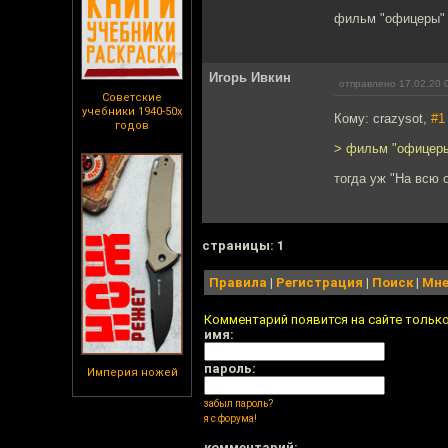
фильм "офицеры" 
Игорь Ивкин
отправлено 17.02.20 
Советские
учебники 1940-50х
Кому: crazysot,
#1
годов
> фильм "офицеры
тогда уж "На всю
cтраницы: 1
Правила
|
Регистрация
|
Поиск
|
Мне
Комментарий появится на сайте тольк
имя:
пароль:
Империя ножей
забыл пароль?
я с форума!
комментарий: