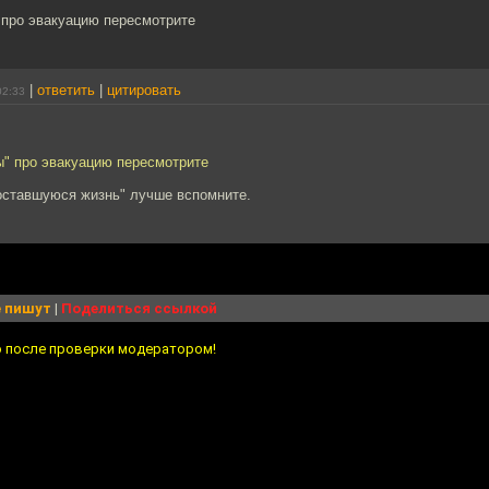
про эвакуацию пересмотрите
|
ответить
|
цитировать
02:33
" про эвакуацию пересмотрите
 оставшуюся жизнь" лучше вспомните.
 пишут
|
Поделиться ссылкой
о после проверки модератором!