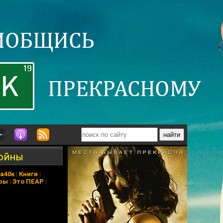
войны
а40к
|
Книги
|
ры
|
Это ПЕАР
|