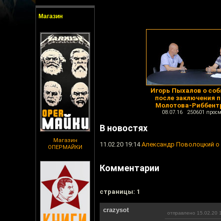
Магазин
Игорь Пыхалов о со
после заключения 
Молотова-Риббент
08.07.16 250601 просм
В новостях
Магазин
11.02.20 19:14
Александр Поволоцкий о 
ОПЕРМАЙКИ
Комментарии
cтраницы: 1
crazysot
отправлено 15.02.20 