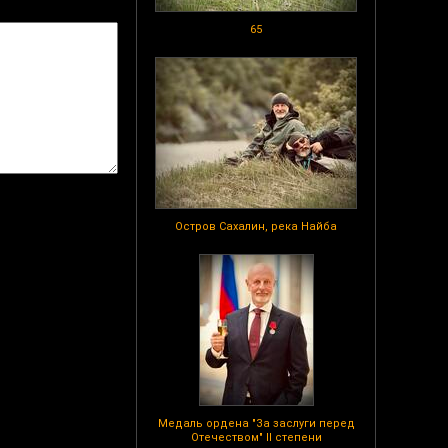
65
Остров Сахалин, река Найба
Медаль ордена "За заслуги перед
Отечеством" II степени