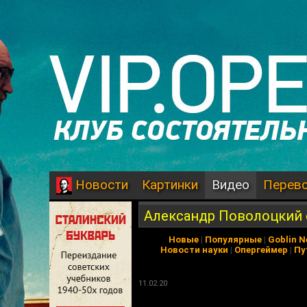
Картинки
Видео
Перев
Новости
Александр Поволоцкий 
Новые
|
Популярные
|
Goblin 
Новости науки
|
Опергеймер
|
Пу
11.02.20