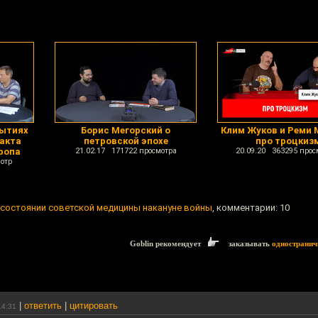
бытиях
Борис Мегорский о
Клим Жуков и Реми 
пакта
петровской эпохе
про троцкиз
ропа
21.02.17 171722 просмотра
20.09.20 363295 прос
отр
состоянии советской медицины накануне войны
, комментарии: 10
Goblin рекомендует
заказывать
одностранич
|
ответить
|
цитировать
14:31