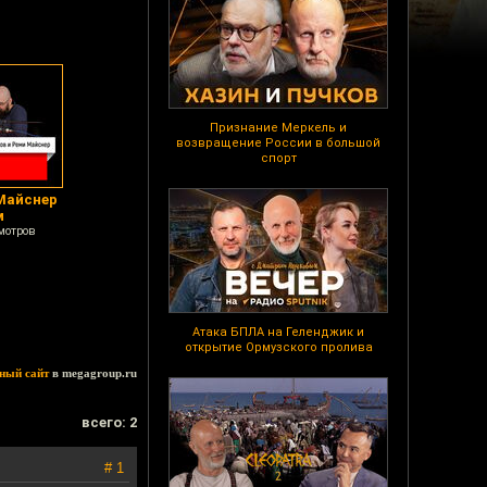
Признание Меркель и
возвращение России в большой
спорт
Майснер
м
мотров
Атака БПЛА на Геленджик и
открытие Ормузского пролива
ный сайт
в megagroup.ru
всего: 2
# 1