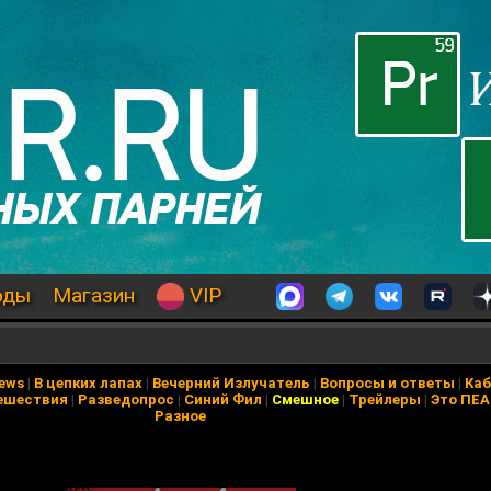
оды
Магазин
VIP
News
|
В цепких лапах
|
Вечерний Излучатель
|
Вопросы и ответы
|
Каб
ешествия
|
Разведопрос
|
Синий Фил
|
Смешное
|
Трейлеры
|
Это ПЕ
Разное