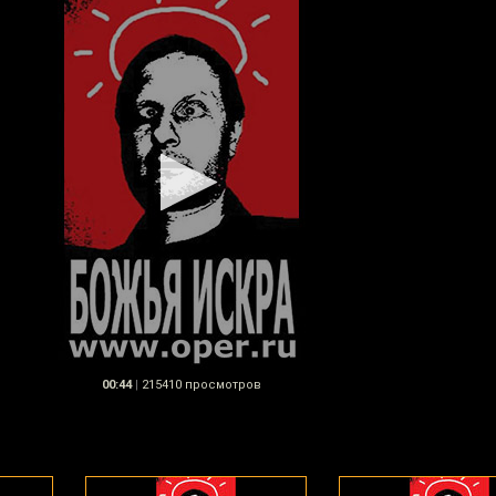
00:44
|
215410 просмотров