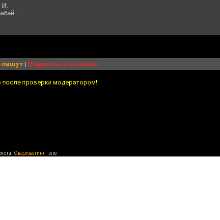
 И.
абай...
 пишут
|
Поделиться ссылкой
о после проверки модератором!
екста.
Оверквотинг
- зло.