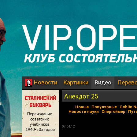
Картинки
Видео
Перев
Новости
Анекдот 25
Новые
|
Популярные
|
Goblin 
Новости науки
|
Опергеймер
|
Пут
07.04.12