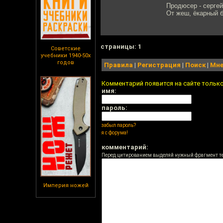
Продюсер - сергей
От жеш, ёкарный б
cтраницы: 1
Советские
учебники 1940-50х
годов
Правила
|
Регистрация
|
Поиск
|
Мне
Комментарий появится на сайте тольк
имя:
пароль:
забыл пароль?
я с форума!
комментарий:
Перед цитированием выделяй нужный фрагмент т
Империя ножей