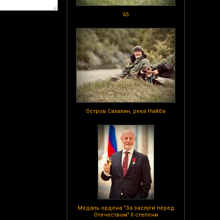
65
Остров Сахалин, река Найба
Медаль ордена "За заслуги перед
Отечеством" II степени