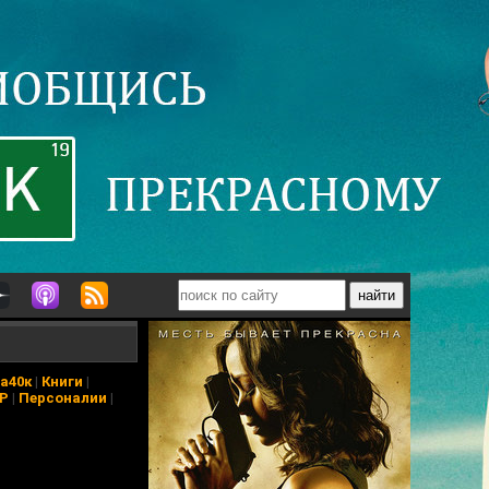
а40к
|
Книги
|
АР
|
Персоналии
|