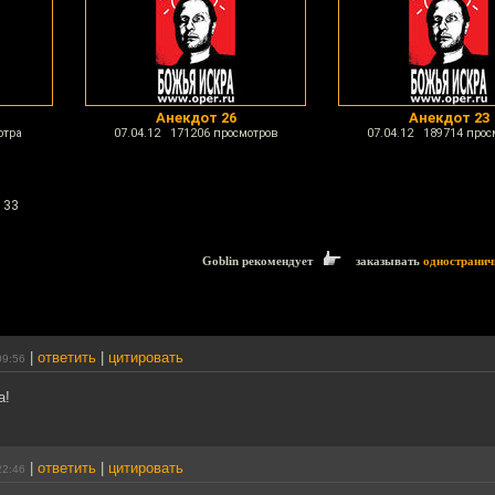
Анекдот 26
Анекдот 23
отра
07.04.12 171206 просмотров
07.04.12 189714 прос
 33
Goblin рекомендует
заказывать
одностранич
|
ответить
|
цитировать
09:56
а!
|
ответить
|
цитировать
22:46