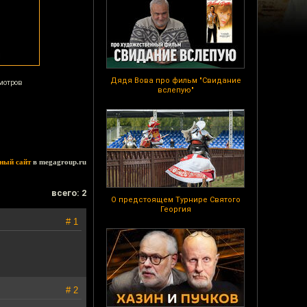
Дядя Вова про фильм "Свидание
мотров
вслепую"
ный сайт
в megagroup.ru
всего: 2
О предстоящем Турнире Святого
Георгия
# 1
# 2