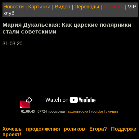
Новости
|
Картинки
|
Видео
|
Переводы
|
Магазин
|
VIP
клуб
Мария Дукальская: Как царские полярники
стали советскими
31.03.20
01:09:43
|
67724 просмотра
|
аудиоверсия
|
youtube
|
скачать
Хочешь продолжения роликов Егора? Поддержи
проект!