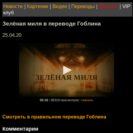
Новости
|
Картинки
|
Видео
|
Переводы
|
Магазин
|
VIP
клуб
Зелёная миля в переводе Гоблина
25.04.20
02:16
|
86318 просмотров
|
скачать
Смотреть в правильном переводе Гоблина
Комментарии