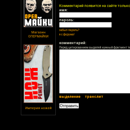
Комментарий появится на сайте тольк
имя:
пароль:
забыл пароль?
Магазин
я с форума!
ОПЕРМАЙКИ
комментарий:
Перед цитированием выделяй нужный фрагмент т
выделение
транслит
Империя ножей