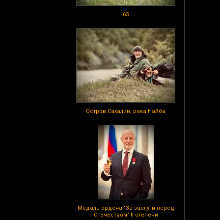
65
Остров Сахалин, река Найба
Медаль ордена "За заслуги перед
Отечеством" II степени