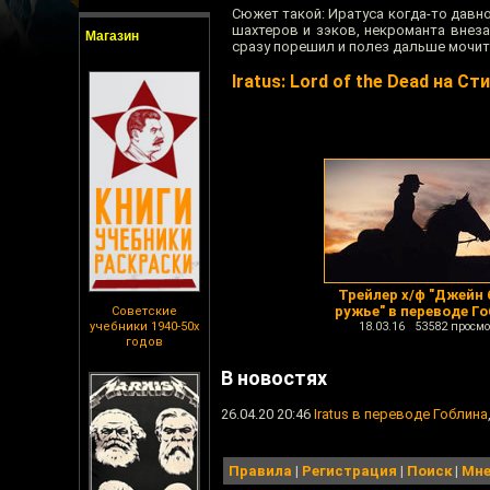
Сюжет такой: Иратуса когда-то давно
шахтеров и зэков, некроманта внеза
Магазин
сразу порешил и полез дальше мочит
Iratus: Lord of the Dead на Ст
Трейлер х/ф "Джейн 
ружье" в переводе Г
Советские
учебники 1940-50х
18.03.16 53582 просмо
годов
В новостях
26.04.20 20:46
Iratus в переводе Гоблина
Правила
|
Регистрация
|
Поиск
|
Мне