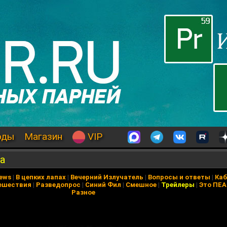
оды
Магазин
VIP
на
News
|
В цепких лапах
|
Вечерний Излучатель
|
Вопросы и ответы
|
Каб
ешествия
|
Разведопрос
|
Синий Фил
|
Смешное
|
Трейлеры
|
Это ПЕ
Разное