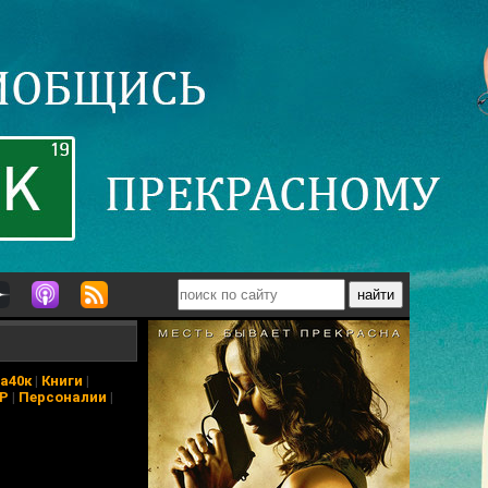
а40к
|
Книги
|
АР
|
Персоналии
|