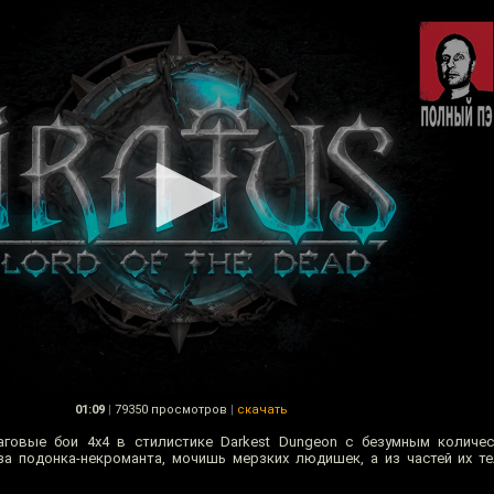
01:09
|
79350 просмотров
|
скачать
шаговые бои 4х4 в стилистике Darkest Dungeon с безумным количе
а подонка-некроманта, мочишь мерзких людишек, а из частей их т