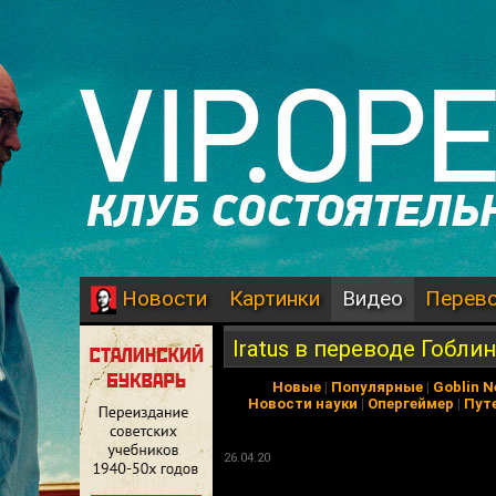
Картинки
Видео
Перев
Новости
Iratus в переводе Гобли
Новые
|
Популярные
|
Goblin 
Новости науки
|
Опергеймер
|
Пут
26.04.20