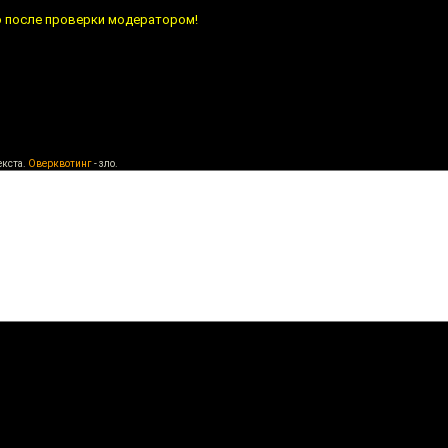
о после проверки модератором!
екста.
Оверквотинг
- зло.