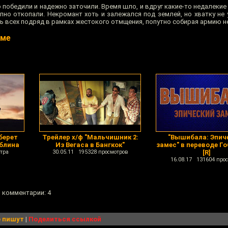
 победили и надежно заточили. Время шло, и вдруг какие-то недалеки
пно откопали. Некромант хоть и залежался под землей, но хватку не 
ь всех подряд в рамках жестокого отмщения, попутно собирая армию н
име
берет
Трейлер х/ф "Мальчишник 2:
"Вышибала: Эпич
облина
Из Вегаса в Бангкок"
замес" в переводе Г
тра
30.05.11 195328 просмотров
[R]
16.08.17 131604 про
, комментарии: 4
 пишут
|
Поделиться ссылкой