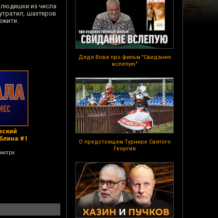
е людишки из числа
утратил, шахтеров
ежити.
Дядя Вова про фильм "Свидание
вслепую"
еский
облина #1
О предстоящем Турнире Святого
Георгия
смотра