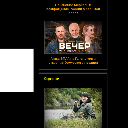
Признание Меркель и
возвращение России в большой
спорт
Атака БПЛА на Геленджик и
открытие Ормузского пролива
Картинки