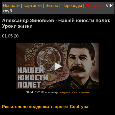
Новости
|
Картинки
|
Видео
|
Переводы
|
Магазин
|
VIP
клуб
Александр Зиновьев - Нашей юности полёт.
Уроки жизни
01.05.20
38:54
|
122501 просмотр
|
аудиоверсия
|
скачать
Решительно поддержать проект Coolтура!