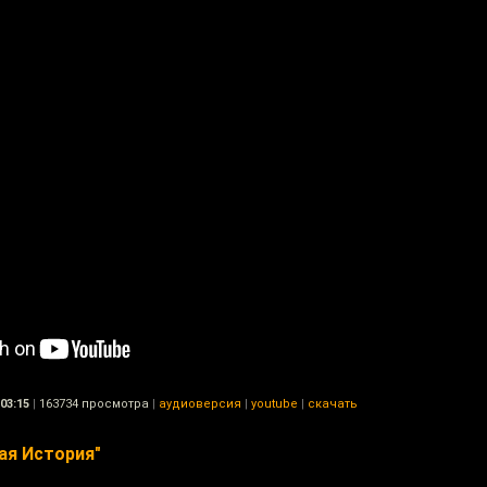
03:15
|
163734 просмотра
|
аудиоверсия
|
youtube
|
скачать
ая История"