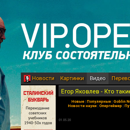
Картинки
Видео
Перев
Новости
Егор Яковлев - Кто так
Новые
|
Популярные
|
Goblin 
Новости науки
|
Опергеймер
|
Пу
01.05.20