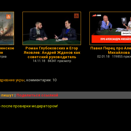
менское
Роман Глубоковских и Егор
Павел Перец про Ал
ие
Яковлев: Андрей Жданов как
Михайлова
тров
советский руководитель
02.01.18 119855 прос
14.11.18 84341 просмотр
 древние укры
, комментарии: 10
 пишут
|
Поделиться ссылкой
о после проверки модератором!