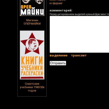
я с форума!
комментарий:
Перед цитированием выделяй нужный фрагмент т
Магазин
ОПЕРМАЙКИ
выделение
транслит
Советские
учебники 1940-50х
годов