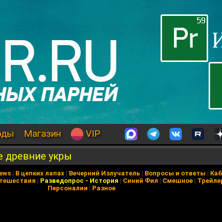
оды
Магазин
VIP
ие древние укры
News
|
В цепких лапах
|
Вечерний Излучатель
|
Вопросы и ответы
|
Каб
тешествия
|
Разведопрос
-
История
|
Синий Фил
|
Смешное
|
Трейле
Персоналии
|
Разное