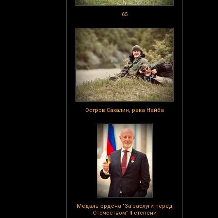
65
Остров Сахалин, река Найба
Медаль ордена "За заслуги перед
Отечеством" II степени