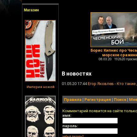
Магазин
Борис Кипнис про Чес
морское сражен
08.03.20 192620 просмо
В новостях
01.05.20 17:44
Егор Яковлев - Кто такие
Империя ножей
Правила
|
Регистрация
|
Поиск
|
Мне
Комментарий появится на сайте тольк
имя:
пароль:
забыл пароль?