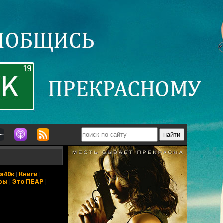
а40к
|
Книги
|
ры
|
Это ПЕАР
|