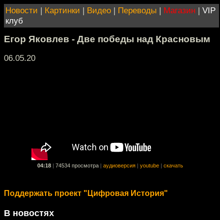
Новости
|
Картинки
|
Видео
|
Переводы
|
Магазин
|
VIP
клуб
Егор Яковлев - Две победы над Красновым
06.05.20
04:18
|
74534 просмотра
|
аудиоверсия
|
youtube
|
скачать
Поддержать проект "Цифровая История"
В новостях