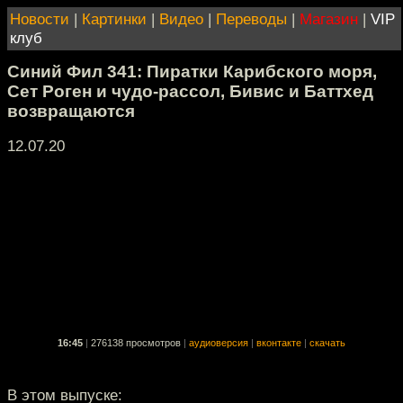
Новости
|
Картинки
|
Видео
|
Переводы
|
Магазин
|
VIP
клуб
Синий Фил 341: Пиратки Карибского моря,
Сет Роген и чудо-рассол, Бивис и Баттхед
возвращаются
12.07.20
16:45
|
276138 просмотров
|
аудиоверсия
|
вконтакте
|
скачать
В этом выпуске: