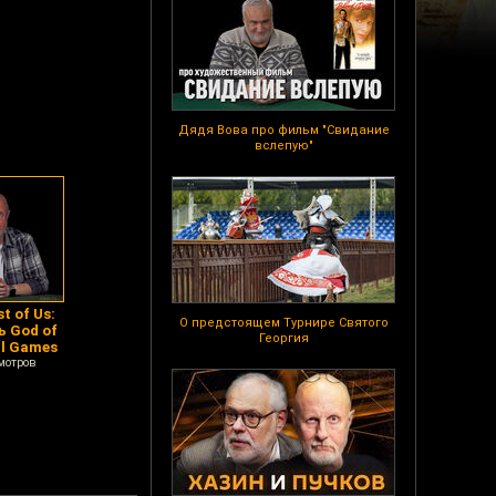
Дядя Вова про фильм "Свидание
вслепую"
t of Us:
О предстоящем Турнире Святого
ь God of
Георгия
al Games
мотров