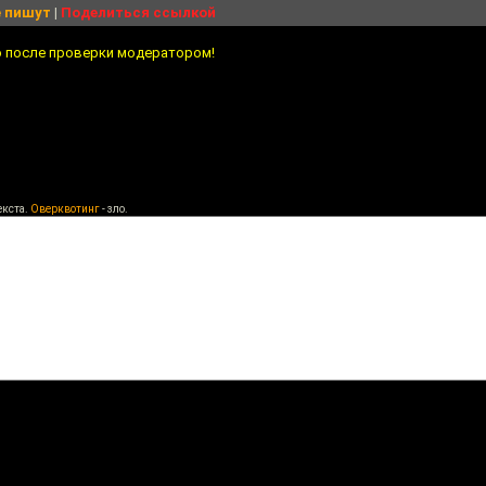
 пишут
|
Поделиться ссылкой
о после проверки модератором!
екста.
Оверквотинг
- зло.