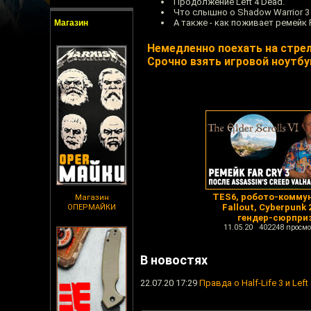
Продолжение Left 4 Dead.
Что слышно о Shadow Warrior 3 
А также - как поживает ремейк Re
Магазин
Немедленно поехать на стрел
Срочно взять игровой ноутбу
TES6, робото-комму
Магазин
Fallout, Cyberpunk 
ОПЕРМАЙКИ
гендер-сюрпри
11.05.20 402248 просмо
В новостях
22.07.20 17:29
Правда о Half-Life 3 и Lef