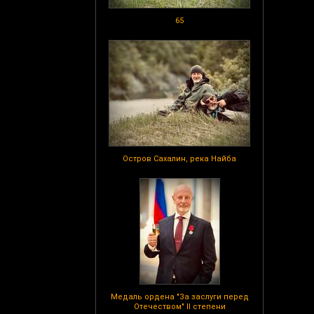
65
Остров Сахалин, река Найба
Медаль ордена "За заслуги перед
Отечеством" II степени