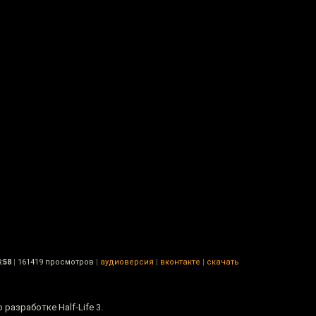
:58
|
161419 просмотров
|
аудиоверсия
|
вконтакте
|
скачать
разработке Half-Life 3.