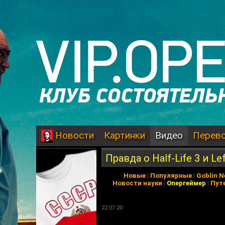
Картинки
Видео
Перев
Новости
Правда о Half-Life 3 и Le
Новые
|
Популярные
|
Goblin 
Новости науки
|
Опергеймер
|
Пут
22.07.20