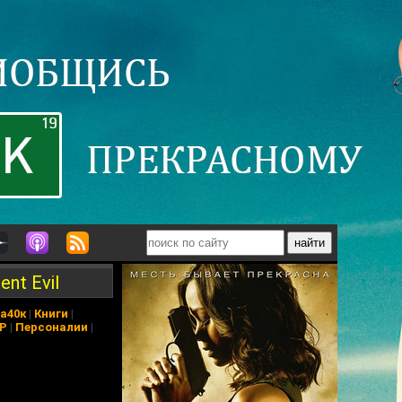
ent Evil
а40к
|
Книги
|
АР
|
Персоналии
|