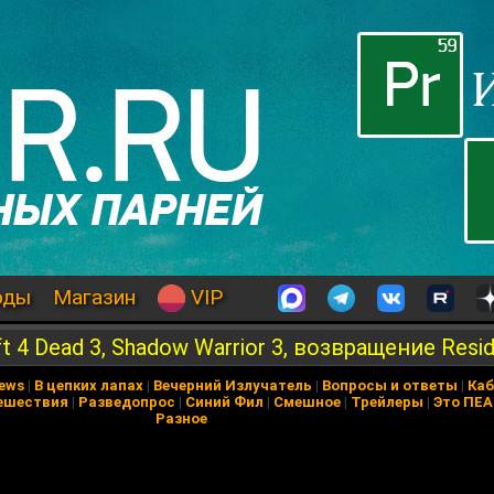
оды
Магазин
VIP
ft 4 Dead 3, Shadow Warrior 3, возвращение Resid
News
|
В цепких лапах
|
Вечерний Излучатель
|
Вопросы и ответы
|
Каб
ешествия
|
Разведопрос
|
Синий Фил
|
Смешное
|
Трейлеры
|
Это ПЕ
Разное