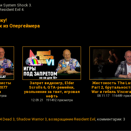
и System Shock 3.
sident Evil 4.
ку!
к из Опергеймера
нисты
Запрет видеоигр, Elder
Жестокость The Las
2077
Scrolls 6, GTA-ремейки,
Part 2, брутальност
з
увольнение за твит, игровая
War и гибель Viscer
тров
нефть
08.11.17 116489 прос
12.09.21 191492 просмотра
t 4 Dead 3, Shadow Warrior 3, возвращение Resident Evil
, комментарии: 3