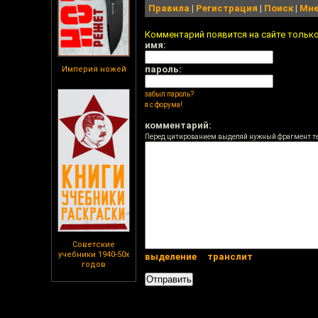
Правила
|
Регистрация
|
Поиск
|
Мне
Комментарий появится на сайте тольк
имя:
пароль:
Империя ножей
забыл пароль?
я с форума!
комментарий:
Перед цитированием выделяй нужный фрагмент т
Советские
учебники 1940-50х
выделение
транслит
годов