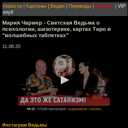
Новости
|
Картинки
|
Видео
|
Переводы
|
Магазин
|
VIP
клуб
Мария Чармер - Светская Ведьма о
психологии, шизотерике, картах Таро и
"волшебных таблетках"
11.08.20
44:22
|
171158 просмотров
|
аудиоверсия
|
скачать
Инстаграм Ведьмы