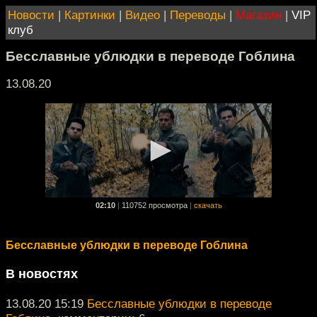
Новости
|
Картинки
|
Видео
|
Переводы
|
Магазин
|
VIP
клуб
Бесславные ублюдки в переводе Гоблина
13.08.20
02:10
|
110752 просмотра
|
скачать
Бесславные ублюдки в переводе Гоблина
В новостях
13.08.20 15:19
Бесславные ублюдки в переводе