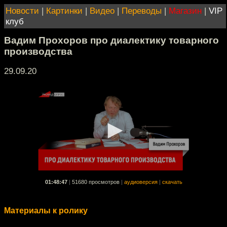
Новости
|
Картинки
|
Видео
|
Переводы
|
Магазин
|
VIP
клуб
Вадим Прохоров про диалектику товарного
производства
29.09.20
01:48:47
|
51680 просмотров
|
аудиоверсия
|
скачать
Материалы к ролику