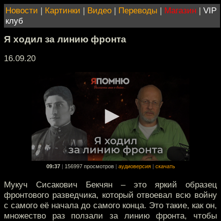
Новости
|
Картинки
|
Видео
|
Переводы
|
Магазин
|
VIP
клуб
Я ходил за линию фронта
16.09.20
09:37
|
156997 просмотров
|
аудиоверсия
|
скачать
Мукуч Сисакович Бекчян – это яркий образец
фронтового разведчика, который отвоевал всю войну
с самого её начала до самого конца. Это такие, как он,
множество раз ползали за линию фронта, чтобы