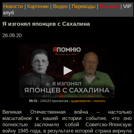
Новости
|
Картинки
|
Видео
|
Переводы
|
Магазин
|
VIP
клуб
Я изгонял японцев с Сахалина
26.09.20
09:31
|
134123 просмотра
|
аудиоверсия
|
скачать
Великая Отечественная война – настолько
масштабное в нашей истории событие, что оно
полностью заслонило собой Советско-Японскую
войну 1945 года, в результате которой страна вернула