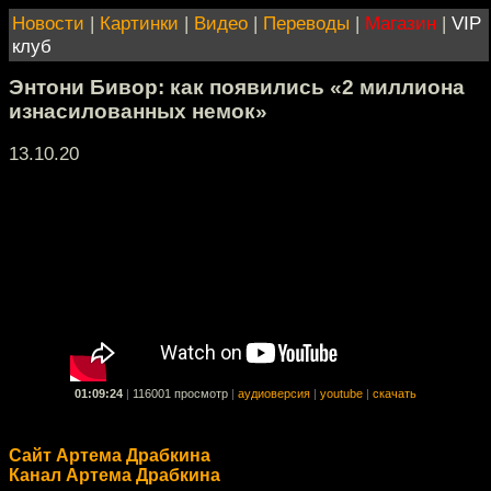
Новости
|
Картинки
|
Видео
|
Переводы
|
Магазин
|
VIP
клуб
Энтони Бивор: как появились «2 миллиона
изнасилованных немок»
13.10.20
01:09:24
|
116001 просмотр
|
аудиоверсия
|
youtube
|
скачать
Сайт Артема Драбкина
Канал Артема Драбкина