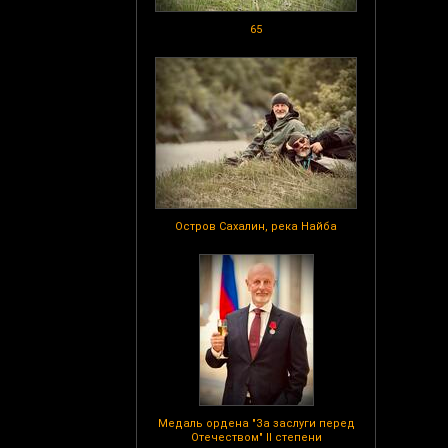
65
Остров Сахалин, река Найба
Медаль ордена "За заслуги перед
Отечеством" II степени