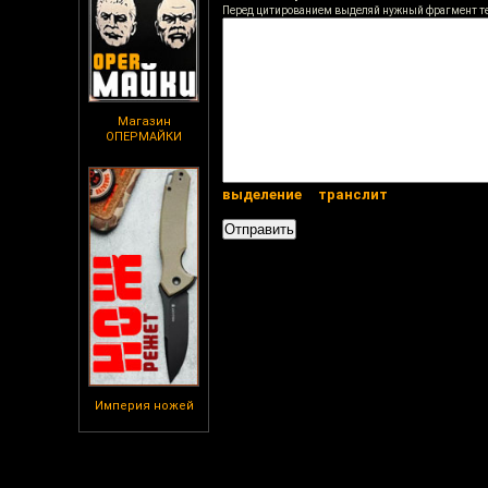
Перед цитированием выделяй нужный фрагмент т
Магазин
ОПЕРМАЙКИ
выделение
транслит
Империя ножей