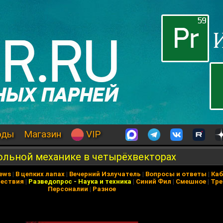
оды
Магазин
VIP
ольной механике в четырёхвекторах
News
|
В цепких лапах
|
Вечерний Излучатель
|
Вопросы и ответы
|
Каб
ествия
|
Разведопрос
-
Наука и техника
|
Синий Фил
|
Смешное
|
Тре
Персоналии
|
Разное