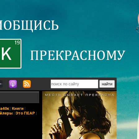
а40к
|
Книги
|
йлеры
|
Это ПЕАР
|