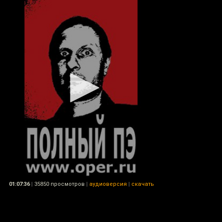
01:07:36
|
35850 просмотров
|
аудиоверсия
|
скачать