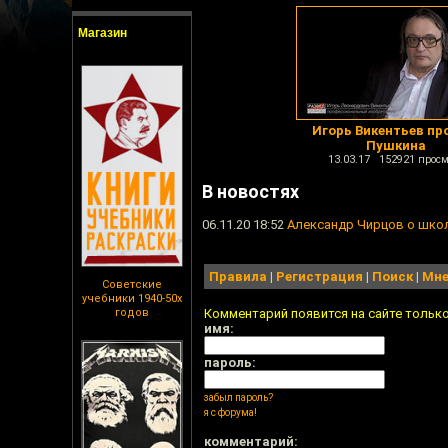
Магазин
Игорь Викентьев про
Пушкина
13.03.17 152921 просм
В новостях
06.11.20 18:52
Александр Чирцов о школ
Правила
|
Регистрация
|
Поиск
|
Мне
Советские
учебники 1940-50х
годов
Комментарий появится на сайте тольк
имя:
пароль:
забыл пароль?
я с форума!
комментарий: