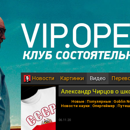
Картинки
Видео
Перев
Новости
Александр Чирцов о шк
Новые
|
Популярные
|
Goblin 
Новости науки
|
Опергеймер
|
Путеш
06.11.20