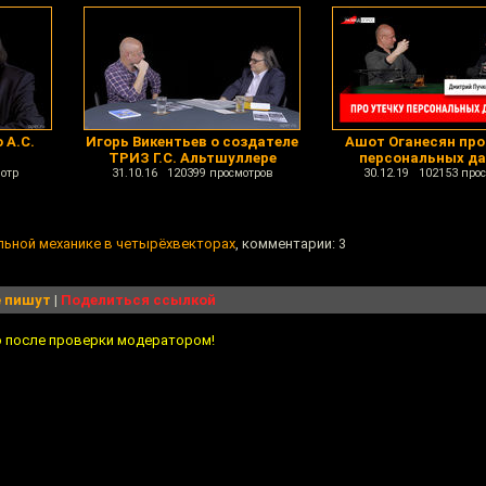
 А.С.
Игорь Викентьев о создателе
Ашот Оганесян про
ТРИЗ Г.С. Альтшуллере
персональных д
отр
31.10.16 120399 просмотров
30.12.19 102153 про
ьной механике в четырёхвекторах
, комментарии: 3
 пишут
|
Поделиться ссылкой
о после проверки модератором!