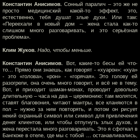
Константин Анисимов.
Сонный паралич – это же не
просто медицинский какой-то эффект, это,
естественно, тебя душат злые духи. Или там:
«Переехали в новый дом – жена стала как-то
слишком много разговаривать, и это серьёзная
проблема».
Клим Жуков.
Надо, чтобы меньше.
Константин Анисимов.
Вот, какие-то бесы ей что-
то… Прямо они знаешь, как говорят - «хуарон»: «хуа»
- это «голова», «рон» - «горячая». Это голову ей
разогрели, она очень много говорит, и всё не в тему.
Вот, и приходит шаман-монах, проводит довольно
длительную – часа на два – церемонию: там молятся,
ставят благовония, читают мантры, все кланяются в
пол – нужно за ним повторять, и потом он рисует
некий охранный символ или символ для привлечения
денег клиентов, или чтобы отпугнуть злых духов, и
жена перестала много разговаривать. Это я сфоткал в
Бангкоке в отеле, где мы с тобой … останавливались,