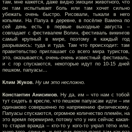
там, мне кажется, даже видно эмоции животного, что
он там испытывает боль или там хочет сильно
убежать очень быстро. Рисовали, тыкали в него
копьями. На Папуа в деревне, в посёлке Вамена по
сей день есть в первые выходные августа –
совпадает с фестивалем Волин, фестиваль викингов
самый крупный в мире, поэтому я каждый год
разрываюсь: туда и туда. Там что происходит: там
правительство приглашает со всего мира туристов,
это, оказывается, очень-очень известный фестиваль,
и с гор спускаются, некоторые идут по 10-15 дней
пешком, папуасы…
Клим Жуков.
Ну им это несложно.
Константин Анисимов.
Ну да, им – что нам с тобой
тут сидеть в кресле, что пешком папуасам идти – им
одинаково совершенно по напряжению физическому.
Папуасы спускаются, огромное количество племён, на
это время перемирие, потому что у них сейчас какая-
то старая вражда – кто-то у кого-то украл тётю или,
хуже того, свинью, и вот они показывают там как раз