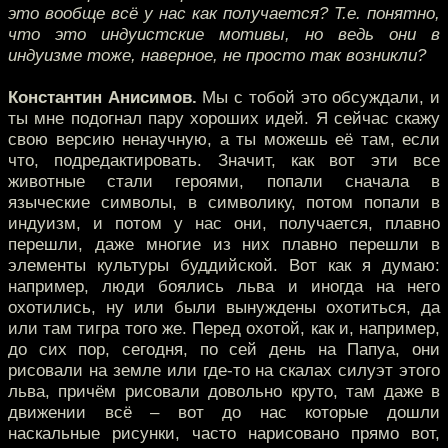
это вообще всё у нас как получается? Т.е. понятно,
что это индуистские мотивы, но ведь они в
индуизме тоже, наверное, не просто так возникли?
Константин Анисимов.
Мы с тобой это обсуждали, и
ты мне подогнал пару хороших идей. Я сейчас скажу
свою версию ненаучную, а ты можешь её там, если
что, подредактировать. Значит, как вот эти все
животные стали героями, попали сначала в
языческие символы, в символику, потом попали в
индуизм, и потом у нас они, получается, плавно
перешли, даже многие из них плавно перешли в
элементы культуры буддийской. Вот как я думаю:
например, люди боялись льва и иногда на него
охотились, ну или были вынуждены охотиться, да
или там тигра того же. Перед охотой, как и, например,
до сих пор, сегодня, по сей день на Папуа, они
рисовали на земле или где-то на скалах силуэт этого
льва, причём рисовали довольно круто, там даже в
движении всё – вот до нас которые дошли
наскальные рисунки, часто нарисовано прямо вот,