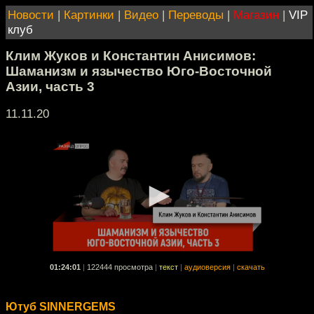
Новости
|
Картинки
|
Видео
|
Переводы
|
Магазин
|
VIP
клуб
Клим Жуков и Константин Анисимов:
Шаманизм и язычество Юго-Восточной
Азии, часть 3
11.11.20
01:24:01
|
122444 просмотра
|
текст
|
аудиоверсия
|
скачать
Ютуб SINNERGEMS