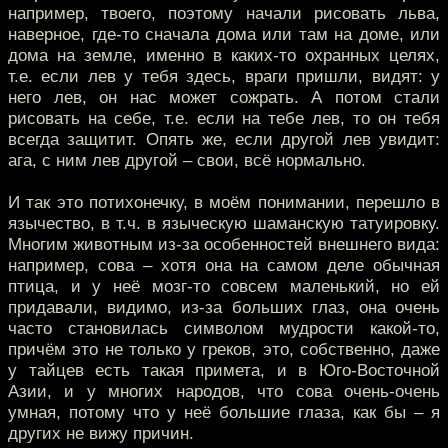
например, твоего, поэтому начали рисовать льва,
наверное, где-то сначала дома или там на доме, или
дома на земле, именно в каких-то охранных целях,
т.е. если лев у тебя здесь, враги пришли, видят: у
него лев, он нас может сожрать. А потом стали
рисовать на себе, т.е. если на тебе лев, то он тебя
всегда защитит. Опять же, если другой лев увидит:
ага, с ним лев другой – свои, всё нормально.
И так это потихонечку, в моём понимании, перешло в
язычество, в т.ч. в языческую шаманскую татуировку.
Многим животным из-за особенностей внешнего вида:
например, сова – хотя она на самом деле обычная
птица, и у неё мозг-то совсем маленький, но ей
придавали, видимо, из-за больших глаз, она очень
часто становилась символом мудрости какой-то,
причём это не только у греков, это, собственно, даже
у тайцев есть такая примета, и в Юго-Восточной
Азии, и у многих народов, что сова очень-очень
умная, потому что у неё большие глаза, как бы – я
других не вижу причин.