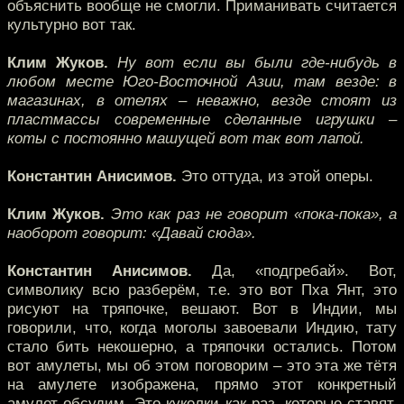
объяснить вообще не смогли. Приманивать считается
культурно вот так.
Клим Жуков.
Ну вот если вы были где-нибудь в
любом месте Юго-Восточной Азии, там везде: в
магазинах, в отелях – неважно, везде стоят из
пластмассы современные сделанные игрушки –
коты с постоянно машущей вот так вот лапой.
Константин Анисимов.
Это оттуда, из этой оперы.
Клим Жуков.
Это как раз не говорит «пока-пока», а
наоборот говорит: «Давай сюда».
Константин Анисимов.
Да, «подгребай». Вот,
символику всю разберём, т.е. это вот Пха Янт, это
рисуют на тряпочке, вешают. Вот в Индии, мы
говорили, что, когда моголы завоевали Индию, тату
стало бить некошерно, а тряпочки остались. Потом
вот амулеты, мы об этом поговорим – это эта же тётя
на амулете изображена, прямо этот конкретный
амулет обсудим. Это куколки как раз, которые ставят,