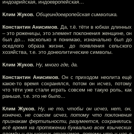
индоарийская, индоевропейская…
Клим Жуков.
Общеиндоевропейская символика.
Константин Анисимов.
Да, т.ё. тёти в юбках длинных
– это роженицы, это элемент поклонения женщине, он
был до… насколько я понимаю, изначально был до
оседлого образа жизни, до появления сельского
хозяйства, т.е. это донеолитические символы.
Клим Жуков.
Ну, много где, да.
Константин Анисимов.
Он с приходом неолита ещё
какое-то время сохранялся, потом он исчез, потому
что тёти уже стали играть совсем не такую роль, как
раньше, т.е. это не было…
Клим Жуков.
Ну, не то, чтобы он исчез, нет, он,
конечно, не совсем исчез, потому что поклонения
признакам фертильности, разумеется, сохранялись
всё время на протяжении буквально всех языческих
племён и языческих атавизмов, потому что у нас в