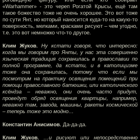
«Warhammer» - это череп Рогатой Крысы, ещё там
такое божество тоже не очень хорошее. Это вот тоже
по сути Янт, но который наносится куда-то на какую-то
поверхность, мелками, красками рисуют – чем угодно,
т.е. это вот немножко что-то другое.
Клим Жуков.
Ну кстати говоря, что интересно:
когда мы говорим про Янты, у нас эта совершенно
языческая традиция сохранилась в православии по
полной программе, да кстати, и в католицизме
тоже она сохранилась, потому что если мы
посмотрим на практику освящения помещений при
помощи православного батюшки, или католического
ксёндза – неважно, они очень часто придут,
проведут обряд освящения квартиры, например,
неважно там, завода, машины, ракеты космической
– теперь тоже это модно…
Константин Анисимов.
Да-да-да.
Клим Жуков.
…и рисуют или непосредственно