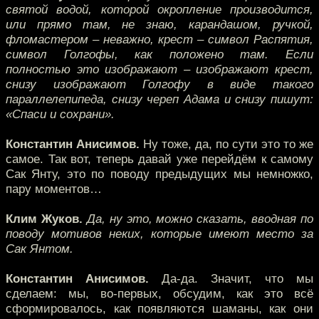
святой водой, которой окропление производится,
или прямо там, не знаю, карандашом, ручкой,
фломастером – неважно, крест – символ Распятия,
символ Голгофы, как положено там. Если
полностью это изображают – изображают крест,
снизу изображают Голгофу в виде такого
параллелепипеда, снизу череп Адама и снизу пишут:
«Спаси и сохрани».
Константин Анисимов.
Ну тоже, да, по сути это то же
самое. Так вот, теперь давай уже перейдём к самому
Сак Янту, это по поводу предыдущих мы немножко,
пару моментов…
Клим Жуков.
Да, ну это, можно сказать, вводная по
поводу мотивов неких, которые имеют место за
Сак Янтом.
Константин Анисимов.
Да-да. Значит, что мы
сделаем: мы, во-первых, обсудим, как это всё
сформировалось, как появляются шаманы, как они