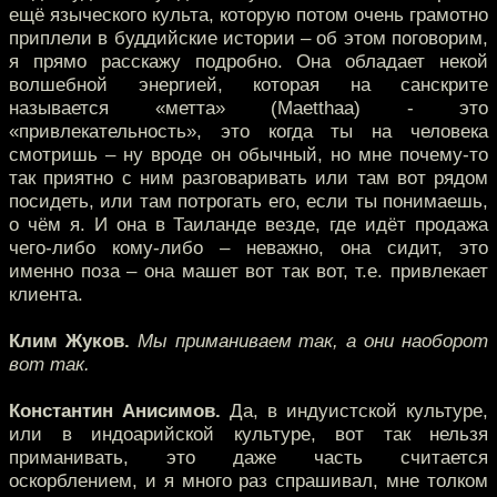
ещё языческого культа, которую потом очень грамотно
приплели в буддийские истории – об этом поговорим,
я прямо расскажу подробно. Она обладает некой
волшебной энергией, которая на санскрите
называется «метта» (Maetthaa) - это
«привлекательность», это когда ты на человека
смотришь – ну вроде он обычный, но мне почему-то
так приятно с ним разговаривать или там вот рядом
посидеть, или там потрогать его, если ты понимаешь,
о чём я. И она в Таиланде везде, где идёт продажа
чего-либо кому-либо – неважно, она сидит, это
именно поза – она машет вот так вот, т.е. привлекает
клиента.
Клим Жуков.
Мы приманиваем так, а они наоборот
вот так.
Константин Анисимов.
Да, в индуистской культуре,
или в индоарийской культуре, вот так нельзя
приманивать, это даже часть считается
оскорблением, и я много раз спрашивал, мне толком