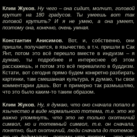
Клим Жуков.
Ну чего – она сидит, молчит, головой
крутит на 180 градусов. Ты умеешь вот так
головой крутить? И я не умею, а она умеет,
поэтому она, конечно, очень умная.
Константин Анисимов.
Вот, и, собственно, они
пришли, получается, в язычество, в т.ч. пришли в Сак
Янт, потом это всё перешло вместе в индуизм – я
думаю, ты подробнее и интереснее об этом
расскажешь, и потом это всё перевалило в буддизм.
Кстати, вот сегодня прямо будем конкретно разбирать
картинки, там смешанная культура, я думаю, ты свои
комментарии дашь. Вот я примерно так размышляю,
что это было каким-то таким образом.
Клим Жуков.
Ну, я думаю, что оно сначала попало в
язычество в виде нормального тотема, т.е. это же
важно упомянуть, что это не только охотничий
символ, но и тотемный символ, т.е. он сначала,
понятно, был охотничий, люди сначала до тотемов-
то не додумались, потому что тотем – это уже