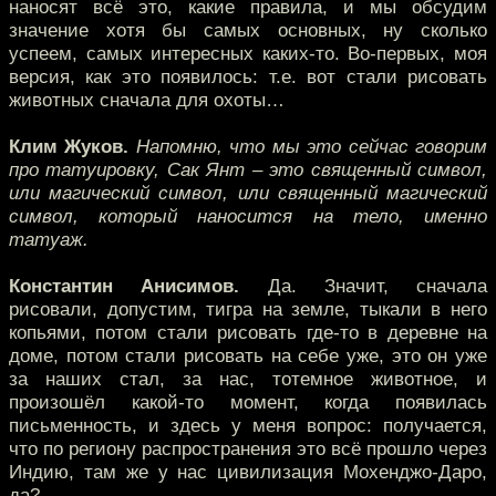
наносят всё это, какие правила, и мы обсудим
значение хотя бы самых основных, ну сколько
успеем, самых интересных каких-то. Во-первых, моя
версия, как это появилось: т.е. вот стали рисовать
животных сначала для охоты…
Клим Жуков.
Напомню, что мы это сейчас говорим
про татуировку, Сак Янт – это священный символ,
или магический символ, или священный магический
символ, который наносится на тело, именно
татуаж.
Константин Анисимов.
Да. Значит, сначала
рисовали, допустим, тигра на земле, тыкали в него
копьями, потом стали рисовать где-то в деревне на
доме, потом стали рисовать на себе уже, это он уже
за наших стал, за нас, тотемное животное, и
произошёл какой-то момент, когда появилась
письменность, и здесь у меня вопрос: получается,
что по региону распространения это всё прошло через
Индию, там же у нас цивилизация Мохенджо-Даро,
да?