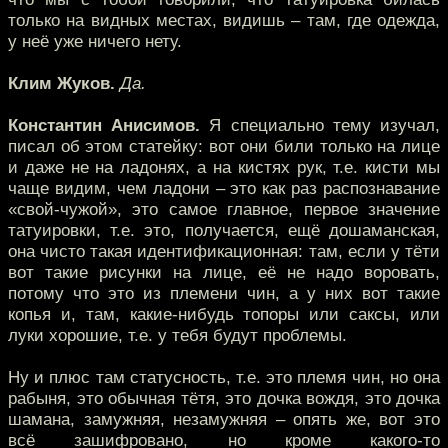
только на видных местах, видишь – там, где одежда,
у неё уже ничего нету.
Клим Жуков.
Да.
Константин Анисимов.
Я специально тему изучал,
писал об этом статейку: вот они били только на лице
и даже не на ладонях, а на кистях рук, т.е. кисти мы
чаще видим, чем ладони – это как раз распознавание
«свой-чужой», это самое главное, первое значение
татуировки, т.е. это, получается, ещё дошаманская,
она чисто такая идентификационная: там, если у тёти
вот такие рисунки на лице, её не надо воровать,
потому что это из племени чин, а у них вот такие
копья и, там, какие-нибудь топоры или саксы, или
луки хорошие, т.е. у тебя будут проблемы.
Ну и плюс там статусность, т.е. это племя чин, но она
рабыня, это обычная тётя, это дочка вождя, это дочка
шамана, замужняя, незамужняя – опять же, вот это
всё зашифровано, но кроме какого-то