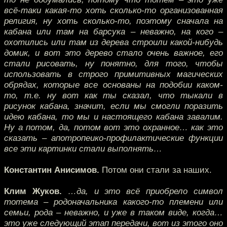
всё-таки какая-то хоть сколько-то организованная
религия, ну хоть сколько-то, поэтому сначала на
кабана или там на барсука – неважно, на кого –
охотились или там из дерева строили какой-нибудь
домик, и вот это дерево стало очень важное, его
стали рисовать, ну понятно, для того, чтобы
использовать в строго примитивных магических
обрядах, которые все основаны на подобии каком-
то, т.е. ну вот как ты сказал, что тыкали в
рисунок кабана, значит, если мы смогли поразить
идею кабана, то мы и настоящего кабана завалим.
Ну а потом, да, потом вот это охранное… как это
сказать – апотропеико-профилактические функции
все эти картинки стали выполнять…
Константин Анисимов.
Потом они стали за наших.
Клим Жуков.
…да, и это всё приобрело символ
тотема – родоначальника какого-то племени или
семьи, рода – неважно, и уже в таком виде, когда…
это уже следующий этап передачи, вот из этого оно