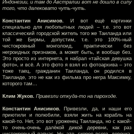
Индонезии, и там до Австралии вот не дошло в силу
того, что далековато чуть-чуть.
Константин Анисимов.
И вот ещё картинки
специально для любопытных людей – т.е. это вот
классический городской житель того же Таиланда или
той же Бирмы, допустим, т.е. это 100%-ный
чистокровный монголоид, практически без
негроидных признаков, а может быть, и вообще без.
Это просто из интернета, я набрал «тайская девушка
фото», и всё. А это фото я взял из фотоархива – это
тоже таец, гражданин Таиланда, он родился в
Таиланде, это не как из фильма про негра Максимку,
которого там…
Клим Жуков.
Привезли откуда-то на пароходе.
Константин Анисимов.
Привезли, да, и наши его
приютили и полюбили, взяли жить на корабль на
какой-то. Нет, это вот уроженец Таиланда, но с какой-
то очень-очень далёкой дикой деревни, как раз
чистокровный папуас. Ну, это, скорее всего, девочка,