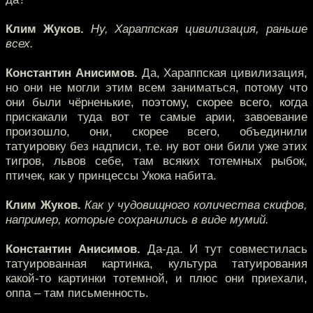
Клим Жуков.
Ну, Хараппская цивилизация, раньше
всех.
Константин Анисимов.
Да, Хараппская цивилизация,
но они не могли этим всем заниматься, потому что
они были чёрненькие, поэтому, скорее всего, когда
прискакали туда вот те самые арии, завоевание
произошло, они, скорее всего, объединили
татуировку без надписи, т.е. ну вот они били уже этих
тигров, львов себе, там всяких тотемных рыбок,
птичек, как у принцессы Укока набита.
Клим Жуков.
Как у чудовищного количества скифов,
например, которые сохранились в виде мумий.
Константин Анисимов.
Да-да. И тут совместилась
татуированная картинка, культура татуирования
какой-то картинки тотемной, и плюс они приехали,
оппа – там письменность.