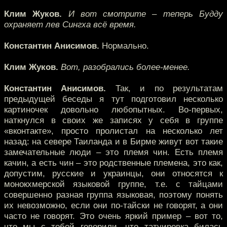
Клим Жуков.
И вот смотрите – теперь Будду
охраняет лев Сингха всё время.
Константин Анисимов.
Нормально.
Клим Жуков.
Вот, разобрались более-менее.
Константин Анисимов.
Так, и по результатам
предыдущей беседы я тут подготовил несколько
картиночек довольно любопытных. Во-первых,
наткнулся в своих же записях у себя в группе
«вконтакте», просто пролистал на несколько лет
назад: на севере Таиланда и в Бирме живут вот такие
замечательные люди – это племя чин. Есть племя
качин, а есть чин – это родственные племена, это как,
допустим, русские и украинцы, они относятся к
монокхмерской языковой группе, т.е. с тайцами
совершенно разная группа языковая, поэтому понять
их невозможно, если они по-тайски не говорят, а они
часто не говорят. Это очень яркий пример – вот то,
что мы с тобой говорили, что татуировка билась