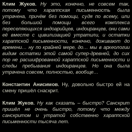
Клим Жуков.
Ну это, конечно, не совсем так,
потому что хараппская письменность была
утрачена, причём без помощи, судя по всему, или
без большой помощи всего комплекса
переселяющихся индоарийцев, индоиранцев, они сами
её вместе с цивилизацией утратили, и остатки
хараппской письменности, конечно, доживают до
времени… ну по крайней мере, до… мы в археологии
видим остатки этой самой супер-древней, до сих
пор не расшифрованной хараппской письменности и
следы пребывания индоиранцев. Но она была
утрачена совсем, полностью, вообще…
Константин Анисимов.
Ну, довольно быстро ей на
смену пришёл снаскрит.
Клим Жуков.
Ну как сказать – быстро? Санскрит
пришёл не очень быстро, потому что между
санскритом и утратой собственно хараппской
письменности тысяча лет.