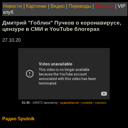
Новости
|
Картинки
|
Видео
|
Переводы
|
Магазин
|
VIP
клуб
Дмитрий "Гоблин" Пучков о коронавирусе,
цензуре в СМИ и YouTube блогерах
27.10.20
41:40
|
145471 просмотр
|
аудиоверсия
|
youtube
|
скачать
Радио Sputnik