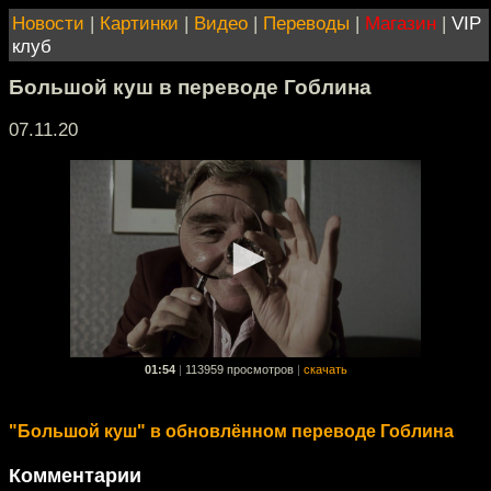
Новости
|
Картинки
|
Видео
|
Переводы
|
Магазин
|
VIP
клуб
Большой куш в переводе Гоблина
07.11.20
01:54
|
113959 просмотров
|
скачать
"Большой куш" в обновлённом переводе Гоблина
Комментарии