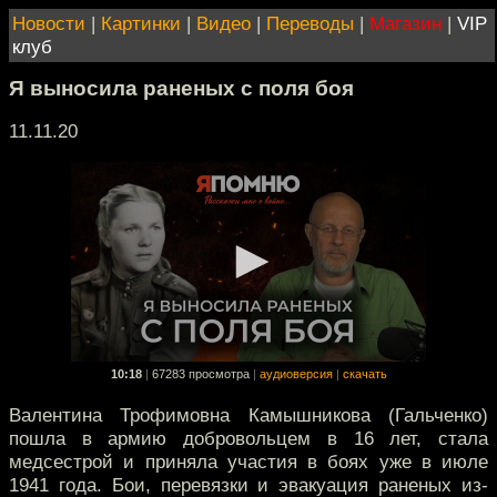
Новости
|
Картинки
|
Видео
|
Переводы
|
Магазин
|
VIP
клуб
Я выносила раненых с поля боя
11.11.20
10:18
|
67283 просмотра
|
аудиоверсия
|
скачать
Валентина Трофимовна Камышникова (Гальченко)
пошла в армию добровольцем в 16 лет, стала
медсестрой и приняла участия в боях уже в июле
1941 года. Бои, перевязки и эвакуация раненых из-