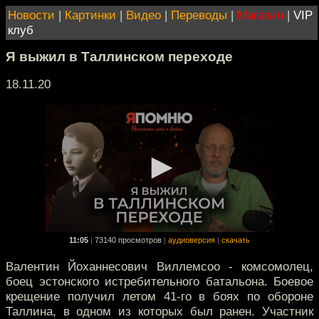
Новости
|
Картинки
|
Видео
|
Переводы
|
Магазин
|
VIP
клуб
Я выжил в Таллинском переходе
18.11.20
11:05
|
73140 просмотров
|
аудиоверсия
|
скачать
Валентин Йоханнесович Виллемсоо - комсомолец,
боец эстонского истребительного батальона. Боевое
крещение получил летом 41-го в боях по обороне
Таллина, в одном из которых был ранен. Участник