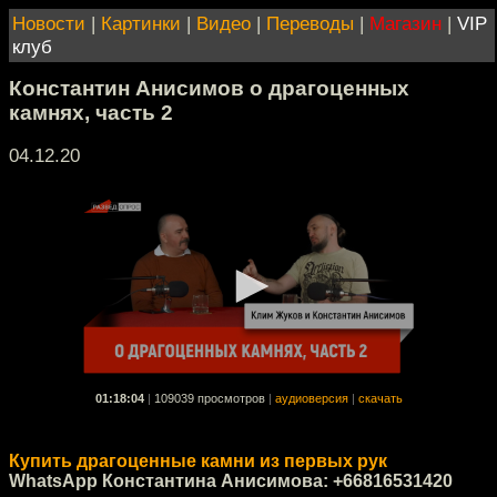
Новости
|
Картинки
|
Видео
|
Переводы
|
Магазин
|
VIP
клуб
Константин Анисимов о драгоценных
камнях, часть 2
04.12.20
01:18:04
|
109039 просмотров
|
аудиоверсия
|
скачать
Купить драгоценные камни из первых рук
WhatsApp Константина Анисимова: +66816531420