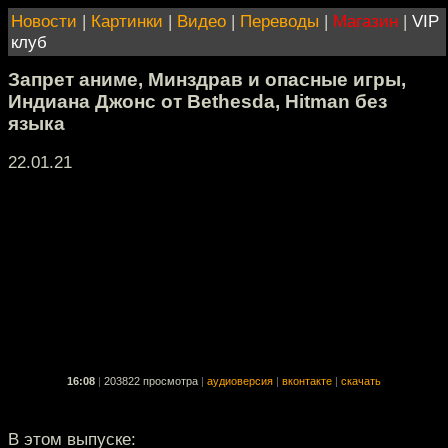
Новости
|
Картинки
|
Видео
|
Переводы
|
Магазин
|
VIP
клуб
Запрет аниме, Минздрав и опасные игры,
Индиана Джонс от Bethesda, Hitman без
языка
22.01.21
16:08
|
203822 просмотра
|
аудиоверсия
|
вконтакте
|
скачать
В этом выпуске: