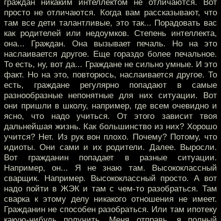
граждан никаким интеллектом не отличаются. Вот
просто не отличаются. Когда вам рассказывают, что
там все дети талантливые, это так... Порадовать вас
как родителей или недоумков. Степень интеллекта,
она... Граждан. Она вызывает печаль. Но на это
наслаивается другое. Еще гораздо более печальное.
То есть, ну, вот да... Граждане не сильно умные. И это
факт. Но на это, повторюсь, наслаивается другое. То
есть, граждане регулярно попадают в самые
разнообразные непонятные для них ситуации. Вот
они пришли в школу, например, где всем очевидно и
ясно, что надо учиться. От этого зависит твоя
дальнейшая жизнь. Как большинство из них? Хорошо
учится? Нет. Из рук вон плохо. Почему? Потому, что
идиоты. Они сами и их родители. Далее. Выросли.
Вот гражданин попадает в разные ситуации.
Например, он... Я не знаю там. Высококлассный
сварщик. Например. Высококлассный просто. А вот
надо пойти в ЖЭК и там с чем-то разобраться. Там
сварка к этому делу никакого отношения не имеет.
Гражданин не способен разобраться. Или там ипотеку
какую-нибудь получить. Меня отправь, я полный