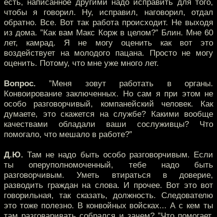
есть, написанное другими надо исправить для того,
чтобы я говорил. Ну, исправил, наговорил, отдал
обратно. Все. Вот так работа происходит. Не выходя
из дома. ”Как вам Макс Корж в целом?” Блин. Мне 60
лет, камрад. Я не могу оценить как вот это
воздействует на молодого пацана. Просто не могу
оценить. Потому, что мне уже много лет.
Вопрос.
”Меня зовут работать в органы.
Конвоирование заключенных. Но сам я при этом не
особо разговорчивый, компанейский человек. Как
думаете, это скажется на службе? Какими вообще
качествами обладали ваши сослуживцы? Что
помогало, что мешало в работе?”
Д.Ю.
Там не надо быть особо разговорчивым. Если
ты оперуполномоченный, тебе надо быть
разговорчивым. Уметь втираться в доверие,
разводить граждан на слова. И прочее. Вот это вот
говорильная, так сказать, должность. Следователю
это тоже полезно. В конвойных войсках... А с кем ты
там разговаривать собрался и зачем? ”Что помогает,