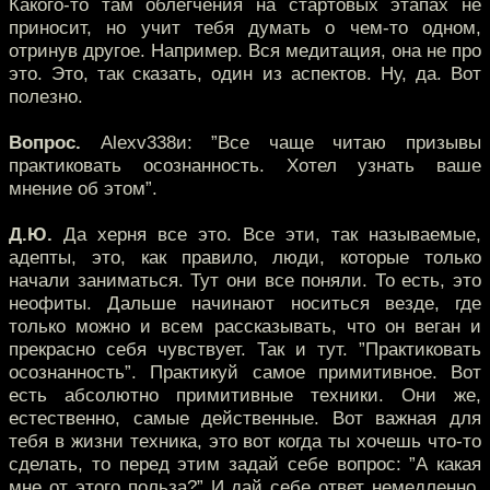
Какого-то там облегчения на стартовых этапах не
приносит, но учит тебя думать о чем-то одном,
отринув другое. Например. Вся медитация, она не про
это. Это, так сказать, один из аспектов. Ну, да. Вот
полезно.
Вопрос.
Alexv338и: ”Все чаще читаю призывы
практиковать осознанность. Хотел узнать ваше
мнение об этом”.
Д.Ю.
Да херня все это. Все эти, так называемые,
адепты, это, как правило, люди, которые только
начали заниматься. Тут они все поняли. То есть, это
неофиты. Дальше начинают носиться везде, где
только можно и всем рассказывать, что он веган и
прекрасно себя чувствует. Так и тут. ”Практиковать
осознанность”. Практикуй самое примитивное. Вот
есть абсолютно примитивные техники. Они же,
естественно, самые действенные. Вот важная для
тебя в жизни техника, это вот когда ты хочешь что-то
сделать, то перед этим задай себе вопрос: ”А какая
мне от этого польза?” И дай себе ответ немедленно.