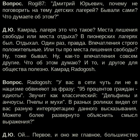
Вопрос.
Rogi87: ”Дмитрий Юрьевич, почему не
поговорить на тему детских лагерей? Бывали сами?
Что думаете об этом?”
Д.Ю.
Камрад, лагеря это что такое? Места лишения
свободы или места отдыха? В пионерских лагерях
был. Отдыхал. Один раз, правда. Впечатления строго
положительные. Или ты про места лишения свободы?
Ну, тоже бывал. Ну, как-то впечатления совсем
другие. Что об этом думаю? И то, и другое для
общества полезно. Камрад Radogosh.
Вопрос.
Radogosh: ”У вас в сети чуть ли не в
нацизме обвиняют за фразу: ”95 процентов граждан -
идиоты”. Звучит как классический: ”Дельфины и
анчоусы. Пчелы и мухи”. В разных роликах видел от
вас разную интерпретацию данного высказывания.
Можете более развернуто объяснить смысл
выражения?”
Д.Ю.
Ой... Первое, и оно же главное, большинство