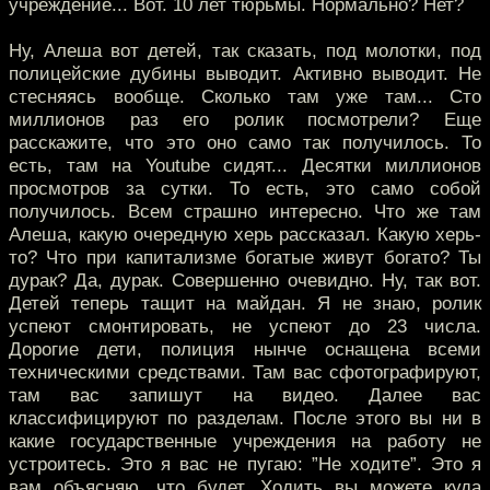
учреждение... Вот. 10 лет тюрьмы. Нормально? Нет?
Ну, Алеша вот детей, так сказать, под молотки, под
полицейские дубины выводит. Активно выводит. Не
стесняясь вообще. Сколько там уже там... Сто
миллионов раз его ролик посмотрели? Еще
расскажите, что это оно само так получилось. То
есть, там на Youtube сидят... Десятки миллионов
просмотров за сутки. То есть, это само собой
получилось. Всем страшно интересно. Что же там
Алеша, какую очередную херь рассказал. Какую херь-
то? Что при капитализме богатые живут богато? Ты
дурак? Да, дурак. Совершенно очевидно. Ну, так вот.
Детей теперь тащит на майдан. Я не знаю, ролик
успеют смонтировать, не успеют до 23 числа.
Дорогие дети, полиция нынче оснащена всеми
техническими средствами. Там вас сфотографируют,
там вас запишут на видео. Далее вас
классифицируют по разделам. После этого вы ни в
какие государственные учреждения на работу не
устроитесь. Это я вас не пугаю: ”Не ходите”. Это я
вам объясняю, что будет. Ходить вы можете куда