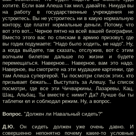
хотите. Если вам Алеша так мил, давайте. Никуда вы
на работу в государственные учреждения не
устроитесь. Вы не устроитесь ни в какую нормальную
контору, где платят нормальные деньги. Потому, что
вот это вот... Черное пятно на всей вашей биографии.
Вместо этого вас по спискам в армию призовут, где
вы годик подумаете: ”Надо было ходить, не надо”. Ну,
а когда выйдете, так сказать, отслужив, вот с этим
волчьим билетом дальше по жизни и будете
перемещаться. Наверное... Наверное, вам это надо.
Наверное, вы смотрите на эти мудацкие картинки, где
там Алеша супергерой. Ты посмотри список этих, кто
призывает бежать... Выступать за Алешу. Ты список
посмотри, где все эти Чичваркины, Лазаревы, Кац,
Шац, Альбац. Ты вместе с ними? Да? Лучше бы ты
таблетки ел и соблюдал режим. Ну, а вопрос.
Вопрос.
”Должен ли Навальный сидеть?”
Д.Ю.
Он сидеть должен уже очень давно. И
совершенно непонятно почему какие-то условные