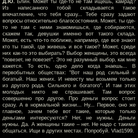
Д.Ю.
Блин. Может ты где-то не там ищешь, камрад?
Из написанного тобой складывается такое
впечатление, что тебя сразу... Тебе сразу задают
вопросы относительно благосостояния. Может, ты где-
то не там с ними знакомишься, где собираются,
скажем так, девушки именно вот такого склада.
Может, есть что-то поближе, например, где все знают
кто ты такой, где живешь и все такое? Может, среди
них как-то это выбирать? Выбор женщины, это всегда
”повезет, не повезет”. Это не разумный выбор, как мне
кажется. То есть, одно дело когда знаешь... В
первобытных обществах: ”Вот наш род сильный и
богатый. Наш жених. И невесту мы возьмем только
из другого рода. Сильного и богатого”. И там этих
молодых никто не спрашивает. Там вопрос
совершенно про другое. Про деньги вопрос стоит
сразу. А в нормальной жизни... Ну... Первое, оно же
главное, зачем тебе вот такие, которые только
деньгами интересуются? Нет, не нужны. Деньги
нужны. Да. А женщины такие – нет. Не надо с такими
общаться. Ищи в других местах. Попробуй. Vlad1599.