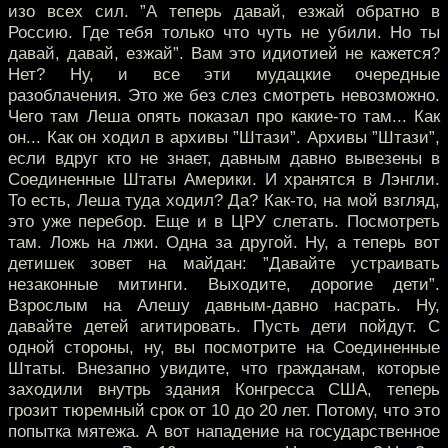
изо всех сил. ”А теперь давай, езжай обратно в
Россию. Где тебя только что чуть не убили. Но ты
давай, давай, езжай”. Вам это идиотией не кажется?
Нет? Ну, и все эти мудацкие очередные
разоблачения. Это же без слез смотреть невозможно.
Чего там Леша опять показал про какие-то там... Как
он... Как он ходил в архивы ”Штази”. Архивы ”Штази”,
если вдруг кто не знает, давным давно вывезены в
Соединенные Штаты Америки. И хранятся в Лэнгли.
То есть, Леша туда ходил? Да? Как-то, на мой взгляд,
это уже перебор. Еще и в ЦРУ слетать. Посмотреть
там. Ложь на лжи. Одна за другой. Ну, а теперь вот
детишек зовет на майдан: ”Давайте устраивать
незаконные митинги. Выходите, дорогие дети”.
Взрослым на Алешу давным-давно насрать. Ну,
давайте детей агитировать. Пусть дети пойдут. С
одной стороны, ну, вы посмотрите на Соединенные
Штаты. Внезапно увидите, что гражданам, которые
заходили внутрь здания Конгресса США, теперь
грозит тюремный срок от 10 до 20 лет. Потому, что это
попытка мятежа. А вот нападение на государственное