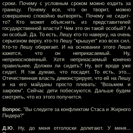
сроки. Почему с условным сроком можно ездить за
границу. Почему все, что он творит, можно
совершенно спокойно вытворять. Почему не сидит-
то? Кто может объяснить из представителей
государственной власти? Чем это он такой особый? А
он особый. Да. То есть, Лешу кто-то наверху, на очень
серьезном верху, кто-то Лешу ”крышует” изо всех сил.
Кто-то Лешу оберегает. И на основании этого Леше
кажется, что он неприкасаемый. Ну,
неприкосновенный. Хотя неприкасаемый конечно
правильнее. Должен ли сидеть? Ну, вот вроде уже
сидит. Я так думаю, что посадят. То есть, это...
Отечественная власть демонстрирует, что ей на Лешу
и на его майданы просто плевать: ”Возьмем и
закроем”. Сейчас дети побеснуются. Дальше будем
смотреть, что из этого получится.
Вопрос.
”Вы следите за конфликтом Стаса и Жирного
Пидера?”
Д.Ю.
Ну, до меня отголоски долетают. У меня...