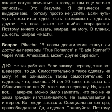
жалкие потуги помчаться в город и там еще чего-то
записать... Это безумие. Я физически не
выдерживаю. Поэтому просто не успеть. Если чуть-
чуть сократится одно, есть возможность сделать
другое. Но пока как-то не шибко сокращается.
Поэтому ничего сказать, камрад, не могу. В планах,
да, есть. Камрад Pikachu.
Вопрос.
Pikachu: ”В новом десятилетии станут ли
доступны переводы ”True Romance” и ”Blade Runner”?
Через Wink, Amediateka, может, другие сервисы”.
Д.Ю.
Не так работает. Если закажут перевод этих вот
шедевров, то да. Самостоятельно я такое сделать не
могу. И не занимаюсь таким самостоятельно. Я
надеюсь, что, знаешь... Я лет 20 кино, так сказать...
Общеизвестно лет 20, что я кино перевожу. Ну, как-то
вот... Наверное, можно было заметить, что оно не на
заказ граждан изготавливается. Не вываливается в
интернет. Вот люди заказали. Официальная контора,
правообладатели. Да, я сделал. Пожалуйста. Поэтому