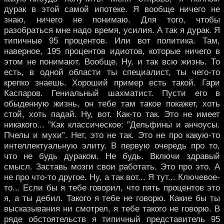
дурак в этой самой ипотеке. Я вообще ничего не
знаю, ничего не понимаю. Для того, чтобы
разобраться мне надо время, усилия. А так я дурак. Я
типичные 95 процентов. Или вот политика. Там,
наверное, 195 процентов идиотов, которые ничего в
этом не понимают. Вообще. Ну, и так всю жизнь. То
есть, в одной области ты специалист, ты чего-то
крепко знаешь. Хороший пример есть такой. Гари
Каспаров. Гениальный шахматист. Пусти его в
обыденную жизнь, он тебе там такое покажет, хоть
стой, хоть падай. Ну, вот. Как-то так. Это не имеет
никакого... ”Как классическое: ”Дельфины и анчоусы.
Пчелы и мухи”. Нет, это не так. Это не про какую-то
интеллектуальную элиту. В первую очередь про то,
что не будь дураком. Не будь. Включи здравый
смысл. Заставь мозги свои работать. Это про это. А
не про что-то другое. Ну, а так вот... Я тут... Ключевое-
то... Если бы я тебе говорил, что пять процентов это
я, а ты дебил. Такого я тебе не говорю. Какие бы ты
высказывания ни смотрел, я тебе такого не говорю. В
ряде обстоятельств я типичный представитель 95