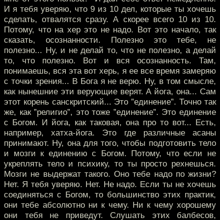
И я тебя уверяю, что 9 из 10 дел, которые ты хочешь
сделать, отвалятся сразу. А скорее всего 10 из 10.
Потому, что на хер это не надо. Вот это начало, так
сказать, осознанности. Полезно это тебе, не
полезно... Ну, и не делай то, что не полезно, а делай
то, что полезно. Вот и вся осознанность. Там,
понимаешь, вся эта вот херь, я ее все время замеряю
с точки зрения... В Бога я не верю. Ну, в том смысле,
как нынешние эти верующие верят. А йога, она... Сам
этот корень санскритский... Это ”единение”. Точно так
же, как ”религио”, это тоже ”единение”. Это единение
с Богом. И йога, как таковая, она про то вот... Есть,
например, хатха-йога. Это где различные асаны
принимают. Ну, она для того, чтобы подготовить тело
и мозги к единению с Богом. Потому, что если не
укреплять тело и психику, то ты просто рехнешься.
Мозги не выдержат такого. Оно тебе надо по жизни?
Нет. Я тебя уверяю. Нет. Не надо. Если ты не хочешь
соединяться с Богом, то большинство этих практик,
они тебе абсолютно ни к чему. Ни к чему хорошему
они тебя не приведут. Слушать этих балбесов,