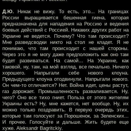
Д.Ю.
Никак не вижу. То есть, это... На границах
России выращивается бешенная гиена, которая
предназначена для нападения на Россию и ведения
боевых действий с Россией. Никаких других работ на
Украине не ведется. Почему? Что там происходит?
Мне разведсводки никто на стол не кладет. Я не
понимаю, что там происходит с нашей стороны.
Через это я не могу даже предположить как оно там
будет развиваться. На самой... На Украине, как
таковой, ну, там, на мой взгляд, все печально. Ничего
хорошего. Напрыгали себе нового клоуна.
Предыдущего клоуна отодвинули. Напрыгали нового.
Он чем-то отличается? Нет. Война идет, цены растут,
газ дорожает. Промышленность разваливается. Ну,
чего? Оно все тихо гниет. Польза от этого жителям
Украины есть? Ну, мне кажется, нет вообще. Ну, их
можно только поздравить. В первую очередь этих,
которые там голосуют за Порошенок, за Зеленских...
И прочее. Голосуйте и дальше. Жить будете еще
хуже. Aleksandr Bagritckiy.