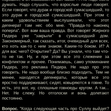
думать. Надо слушать, что взрослые люди говорят.
Если говорят, что дурак и городской сумасшедший, то
это дурак и городской сумасшедший. При этом с
каким удовольствием выслушивали, что этот
дегенерат там нес обо мне. ”Правда-то наконец
поперла”. Вот вам ваша правда. Вот говорят Жирного
Пидера уже ”закрыли” в сумасшедший дом.
Закономерный, так сказать, итог, очевидный для всех,
кто хоть как-то с ним знаком. Каким-то боком. И? А
для вас чего? Открытие? Да? Вы узнали, что там что-
то не так. Ну, и при этом все это слежение за
конфликтом и прочее. Понимаешь, само упоминание
Пидера, это реклама Пидера. Не надо про это
говорить. Не надо вообще близко подходить. Тем не
менее, находятся дегенераты, которые все это
яростно поддерживают, сидят, ковыряются в говне. То
есть, это вот, ну, сплошные говноеды кругом. А так...
Нет. Не слежу. Но отголоски и вонь долетают
постоянно.
Вопрос.
”Когда следующая часть про Суллу выйдет?