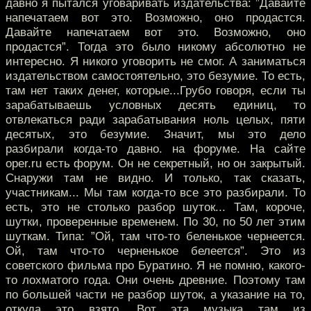
давно я пытался уговаривать издательства: ”Давайте
напечатаем вот это. Возможно, оно продастся.
Давайте напечатаем вот это. Возможно, оно
продастся”. Тогда это было никому абсолютно не
интересно. Я никого уговорить не смог. А заниматься
издательством самостоятельно, это безумие. То есть,
там нет таких денег, которые...Грубо говоря, если ты
зарабатываешь условных десять единиц, то
отвлекаться ради зарабатывания ноль целых, пяти
десятых, это безумие. Значит, мы это дело
разбирали когда-то давно. на форуме. На сайте
oper.ru есть форум. Он не секретный, но он закрытый.
Снаружи там не видно. И только, так сказать,
участникам... Мы там когда-то все это разбирали. То
есть, это не столько разбор шуток... Там, короче,
шутки, проверенные временем. По 30, по 50 лет этим
шуткам. Типа: ”Ой, там что-то беленькое чернеется.
Ой, там что-то черненькое белеется”. Это из
советского фильма про Буратино. Я не помню, какого-
то лохматого года. Они очень древние. Поэтому там
по большей части не разбор шуток, а указание на то,
откуда это взято. Вот эта музыка там из