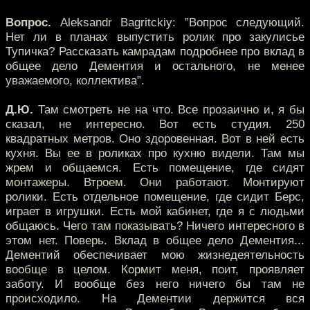
Вопрос.
Aleksandr Bagritckiy: ”Вопрос следующий.
Нет ли в планах выпустить ролик про закулисье
Тупичка? Рассказать камрадам подробнее про вклад в
общее дело Дементия и остального, не менее
уважаемого, коллектива”.
Д.Ю.
Там смотреть не на что. Все прозаично и, я бы
сказал, не интересно. Вот есть студия. 250
квадратных метров. Оно здоровенная. Вот в ней есть
кухня. Вы ее в роликах про кухню видели. Там мы
жрем и общаемся. Есть помещение, где сидят
монтажеры. Втроем. Они работают. Монтируют
ролики. Есть отдельное помещение, где сидит Берс,
играет в игрушки. Есть мой кабинет, где я с людьми
общаюсь. Чего там показывать? Ничего интересного в
этом нет. Поверь. Вклад в общее дело Дементия...
Дементий обеспечивает мою жизнедеятельность
вообще в целом. Кормит меня, поит, проявляет
заботу. И вообще без него ничего бы там не
происходило. На Дементии держится вся