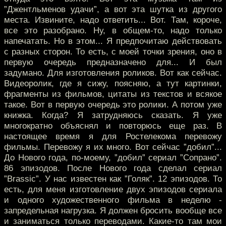
”Джентльменов удачи”, а вот эта шутка из другого
места. Извините, надо ответить... Вот. Там, короче,
все это разобрано. Ну, в общем-то, надо только
напечатать. Но в этом... Я предпочитаю действовать
с разных сторон. То есть, с моей точки зрения, оно в
первую очередь предназначено для... И был
задумано. Для изготовления роликов. Вот как сейчас.
Видеоролик, где я сижу, поясняю, а тут картинки,
фрагменты из фильмов, цитаты из текстов и всякое
такое. Вот в первую очередь это ролики. А потом уже
книжка. Когда? Я затрудняюсь сказать. Я уже
многократно объяснял и повторюсь еще раз. В
настоящее время я для Ростелекома перевожу
фильмы. Перевожу я их много. Вот сейчас ”добил”...
До Нового года, по-моему, ”добил” сериал ”Сопрано”.
86 эпизодов. После Нового года сделал сериал
”Brassic”. У нас известен как ”Голяк”. 12 эпизодов. То
есть, для меня изготовление двух эпизодов сериала
и одного художественного фильма в неделю -
запредельная нагрузка. Я должен бросить вообще все
и заниматься только переводами. Какие-то там мои