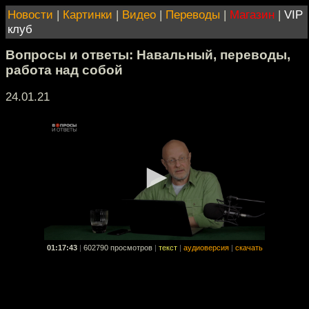
Новости
|
Картинки
|
Видео
|
Переводы
|
Магазин
|
VIP
клуб
Вопросы и ответы: Навальный, переводы,
работа над собой
24.01.21
01:17:43
|
602790 просмотров
|
текст
|
аудиоверсия
|
скачать