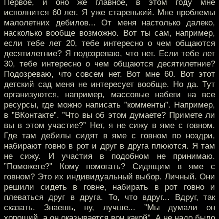
Первое, и оно же главное, в этом году мне
исполнится 60 лет. Я уже старенький. Мне проблемы
малолетних дебилов... От меня настолько далеко,
насколько вообще возможно. Вот ты сам, например,
если тебе лет 20, тебе интересно о чем общаются
десятилетние? Я подозреваю, что нет. Если тебе лет
30, тебе интересно о чем общаются десятилетние?
Подозреваю, что совсем нет. Вот мне 60. Вот этот
детский сад меня не интересует вообще. Но да. Тут
организуются, например, массовые набеги на все
ресурсы, где можно написать ”комменты”. Например,
в ”ВКонтакте”. ”Что вы об этом думаете? Примете ли
вы в этом участие?” Нет, я не сижу в яме с говном.
Где там дебилы сидят в яме с говном по ноздри,
набирают говно в рот и друг в друга плюются. Я там
не сижу. И участия в подобном не принимаю.
”Поможете?” Кому помогать? Сидящим в яме с
говном? Это их индивидуальный выбор. Личный. Они
решили сидеть в говне, набирать в рот говно и
плеваться друг в друга. То, что вдруг... Вдруг, так
сказать. Знаешь, ну, лучше... ”Мы думали он
хороший, а он оказывается вон какой”. А не надо было