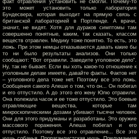
факт отравления установить не смогли. Почему-то
это может установить только лаборатория
Бундесвера, которая выходит на прямую связь с
британской лабораторией в Портленде. А врачи,
значит, не видят. Хотя для дураков симптомы там
совершенно понятные, каким, так сказать, классом
веществ отравлен. Медику тоже понятно. То есть, это
ложь. При этом немцы отказываются давать какие бы
то ни было результаты анализов. Они только
сообщают: ”Вот отравили. Заведите уголовное дело”.
Ну, так не бывает. Если вы хоть какое-то отношение к
уголовным делам имеете, давайте факты. Фактов нет
– уголовного дела тоже нет. Поэтому все это ложь.
Сообщения самого Алеши о том, что он... Он побегал
и его отпустило. А до этого его жену Юлю отравили.
Она полежала часок и ее тоже отпустило. Это боевые
отравляющие вещества, которые там
микроскопическими дозами убивают тысячи человек.
Они для этого придуманы и разработаны. Это оружие
массового поражения. Алеша побегал и его
отпустило. Поэтому все это отравление... Все это
чушь собачья. Пропагандистская чушь. Придуманная