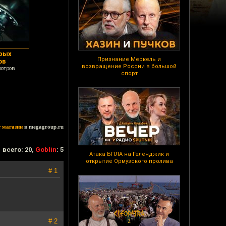
орых
Признание Меркель и
ов
возвращение России в большой
мотров
спорт
т магазин
в megagroup.ru
всего: 20,
Goblin
: 5
Атака БПЛА на Геленджик и
открытие Ормузского пролива
# 1
# 2