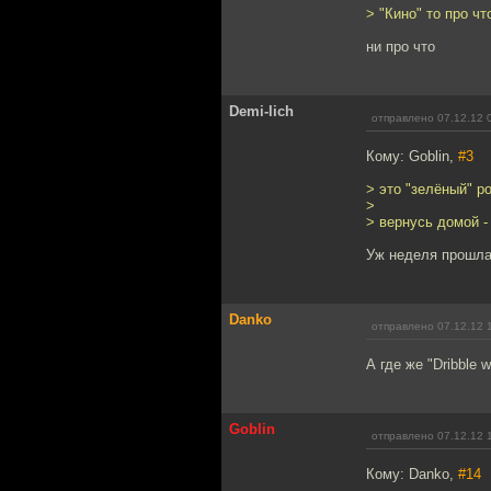
> "Кино" то про чт
ни про что
Demi-lich
отправлено 07.12.12 
Кому: Goblin,
#3
> это "зелёный" р
>
> вернусь домой -
Уж неделя прошла
Danko
отправлено 07.12.12 
А где же "Dribble wi
Goblin
отправлено 07.12.12 
Кому: Danko,
#14