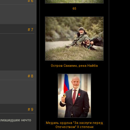
# 6
65
# 7
Остров Сахалин, река Найба
# 8
# 9
 сумашедшее нечто
Медаль ордена "За заслуги перед
Отечеством" II степени