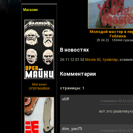
Магазин
Молодой мастер в пе
Гоблина
29.04.22 183444 просм
В новостях
26.11.12 01:52
Movie 43, трейлер
, комме
Комментарии
Магазин
cтраницы: 1
ОПЕРМАЙКИ
sliff
отправлено 29.11.12 
вот это развлекуха
dim_yan75
отправлено 29.11.12 