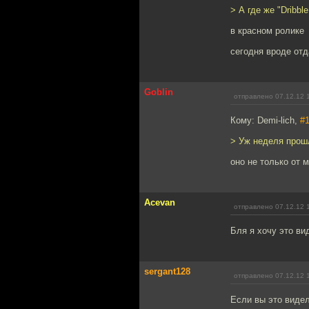
> А где же "Dribble 
в красном ролике
сегодня вроде от
Goblin
отправлено 07.12.12 
Кому: Demi-lich,
#
> Уж неделя прошл
оно не только от 
Acevan
отправлено 07.12.12 
Бля я хочу это вид
sergant128
отправлено 07.12.12 
Если вы это видел