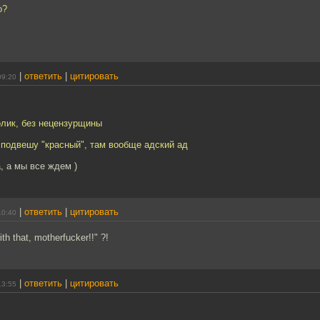
о?
|
ответить
|
цитировать
09:20
олик, без нецензурщины
 подвешу "красный", там вообще адский ад
, а мы все ждем )
|
ответить
|
цитировать
10:40
th that, motherfucker!!" ?!
|
ответить
|
цитировать
13:55