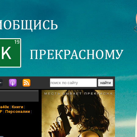
а40к
|
Книги
|
АР
|
Персоналии
|