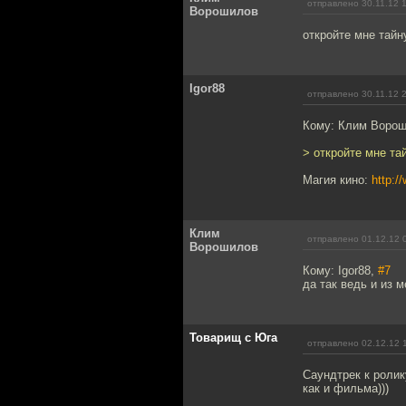
отправлено 30.11.12 
Ворошилов
откройте мне тайн
Igor88
отправлено 30.11.12 
Кому: Клим Воро
> откройте мне та
Магия кино:
http:/
Клим
отправлено 01.12.12 
Ворошилов
Кому: Igor88,
#7
да так ведь и из 
Товарищ с Юга
отправлено 02.12.12 
Саундтрек к ролик
как и фильма)))