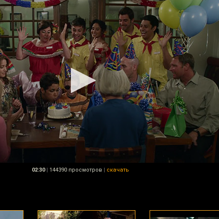
02:30
|
144390 просмотров
|
скачать