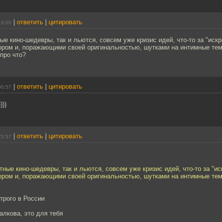
|
ответить
|
цитировать
19:00
ые кино-шедевры, так и льются, совсем уже кризис идей, что-то за "иск
ром и, поражающими своей оригинальностью, шутками на интимные тем
 про что?
|
ответить
|
цитировать
00:57
)))
|
ответить
|
цитировать
23:57
тные кино-шедевры, так и льются, совсем уже кризис идей, что-то за "и
ром и, поражающими своей оригинальностью, шутками на интимные тем
строго в России
алкова, это для тебя