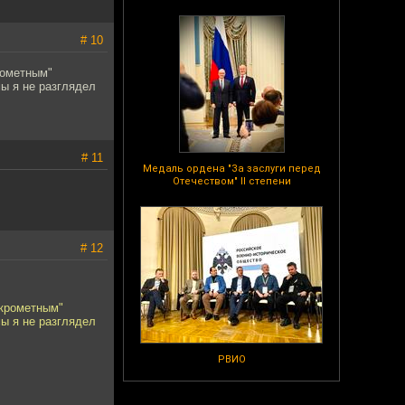
# 10
рометным"
ы я не разглядел
# 11
Медаль ордена "За заслуги перед
Отечеством" II степени
# 12
скрометным"
ы я не разглядел
РВИО