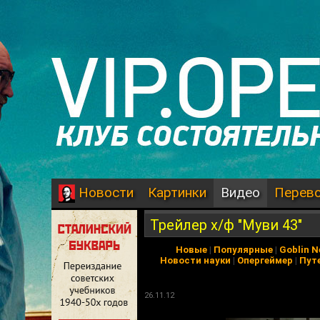
Картинки
Видео
Перев
Новости
Трейлер х/ф "Муви 43"
Новые
|
Популярные
|
Goblin 
Новости науки
|
Опергеймер
|
Пут
26.11.12