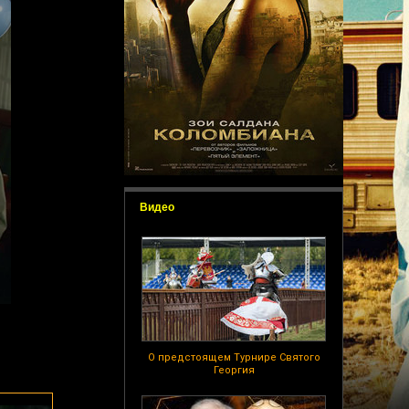
Видео
О предстоящем Турнире Святого
Георгия