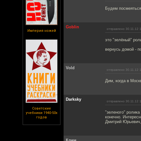
Будем посмеяться
Goblin
отправлено 30.11.12 
Империя ножей
это "зелёный" рол
вернусь домой - п
Vold
отправлено 30.11.12 
Дим, когда в Моск
Darksky
отправлено 30.11.12 
Советские
"зеленого" ролика
учебники 1940-50х
конечно. Интересн
годов
Дмитрий Юрьевич,
Клим