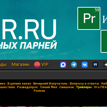
оды
Магазин
VIP
News
|
В цепких лапах
|
Вечерний Излучатель
|
Вопросы и ответы
|
Каб
ешествия
|
Разведопрос
|
Синий Фил
|
Смешное
|
Трейлеры
|
Это ПЕ
Разное