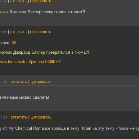
|
ответить
|
цитировать
16:46
у-как Джерард Батлер превратился в гнома?!
|
ответить
|
цитировать
22:03
шилов,
#6
йну-как Джерард Батлер превратился в гнома?!
/www.kinopoisk.ru/picture/1389970/
|
ответить
|
цитировать
02:48
меня гнома можно сделать!
|
ответить
|
цитировать
15:25
у от My Chemical Romance вообще в тему! Клип на эту тему - такое же