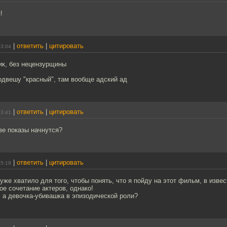
!
|
ответить
|
цитировать
13:04
ик, без нецензурщины
одвешу "красный", там вообще адский ад
|
ответить
|
цитировать
13:41
ве показы начнутся?
|
ответить
|
цитировать
15:19
 уже хватило для того, чтобы понять, что я пойду на этот фильм, в изве
ое сочетание актеров, однако!
 а девочка-убивашка в эпизодической роли?