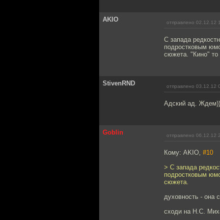
AKIO
отправлено 02.12.12 
C запада редкостн
подростковым юмо
сюжета. "Кино" то
StivenRND
отправлено 03.12.12 
Адский ад. Ждем))
Goblin
отправлено 06.12.12 
Кому: AKIO,
#10
> C запада редкос
подростковым юмо
сюжета.
духовность - она 
сходи на Н.С. Мих