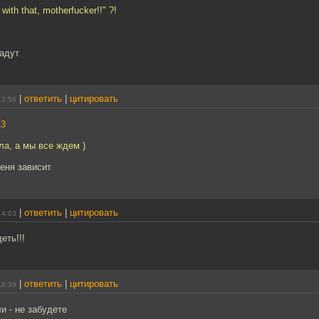
with that, motherfucker!!" ?!
дадут
|
ответить
|
цитировать
13:56
13
а, а мы все ждем )
меня зависит
|
ответить
|
цитировать
14:03
еть!!!
|
ответить
|
цитировать
18:39
и - не забудете