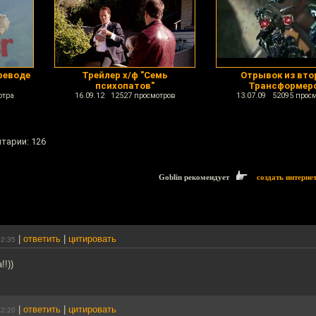
реводе
Трейлер х/ф "Семь
Отрывок из вт
психопатов"
Трансформер
отра
16.09.12 12527 просмотров
13.07.09 52095 прос
нтарии: 126
Goblin рекомендует
создать интерне
|
ответить
|
цитировать
02:35
!!))
|
ответить
|
цитировать
12:20