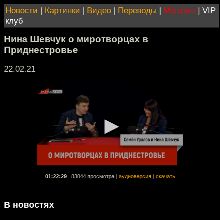
Новости
|
Картинки
|
Видео
|
Переводы
|
Магазин
|
VIP
клуб
Нина Шевчук о миротворцах в
Приднестровье
22.02.21
01:22:29
|
83844 просмотра
|
аудиоверсия
|
скачать
В новостях