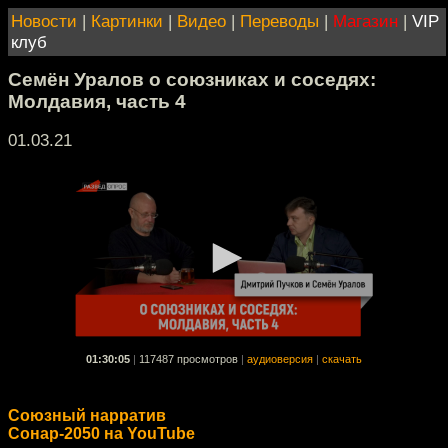
Новости
|
Картинки
|
Видео
|
Переводы
|
Магазин
|
VIP
клуб
Семён Уралов о союзниках и соседях:
Молдавия, часть 4
01.03.21
01:30:05
|
117487 просмотров
|
аудиоверсия
|
скачать
Союзный нарратив
Сонар-2050 на YouTube