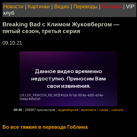
Новости
|
Картинки
|
Видео
|
Переводы
|
Магазин
|
VIP
клуб
Breaking Bad с Климом Жуковбергом —
пятый сезон, третья серия
09.10.21
48:46
|
268987 просмотров
|
аудиоверсия
|
вконтакте
|
rutube
|
скачать
Во все тяжкие в переводе Гоблина