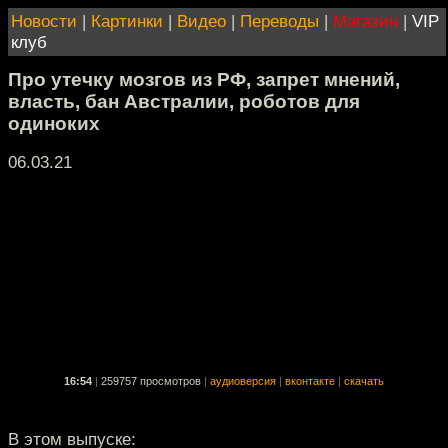
Новости
|
Картинки
|
Видео
|
Переводы
|
Магазин
|
VIP
клуб
Про утечку мозгов из РФ, запрет мнений,
власть, бан Австралии, роботов для
одиноких
06.03.21
16:54
|
259757 просмотров
|
аудиоверсия
|
вконтакте
|
скачать
В этом выпуске: