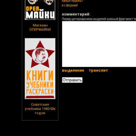
забыл пароль?
я с форума!
комментарий:
Перед цитированием выделяй нужный фрагмент т
Магазин
ОПЕРМАЙКИ
выделение
транслит
Советские
учебники 1940-50х
годов