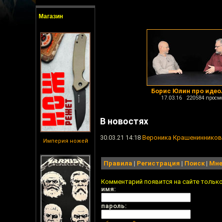
Магазин
Борис Юлин про иде
17.03.16 220584 просм
В новостях
30.03.21 14:18
Вероника Крашенинникова
Империя ножей
Правила
|
Регистрация
|
Поиск
|
Мне
Комментарий появится на сайте тольк
имя:
пароль: