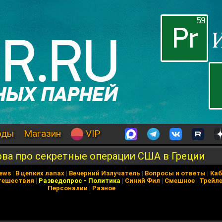
оды
Магазин
VIP
ва про секретные операции США в Греции
News
|
В цепких лапах
|
Вечерний Излучатель
|
Вопросы и ответы
|
Каб
тешествия
|
Разведопрос
-
Политика
|
Синий Фил
|
Смешное
|
Трейл
Персоналии
|
Разное