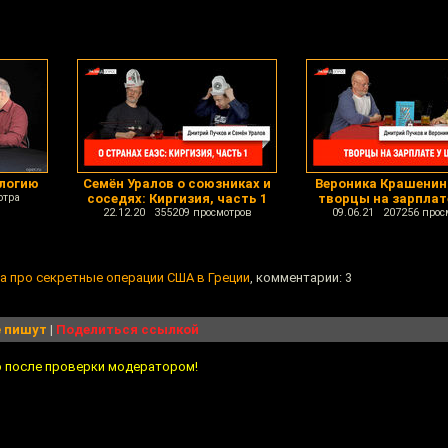
ологию
Семён Уралов о союзниках и
Вероника Крашенин
отра
соседях: Киргизия, часть 1
творцы на зарплат
22.12.20 355209 просмотров
09.06.21 207256 прос
 про секретные операции США в Греции
, комментарии: 3
 пишут
|
Поделиться ссылкой
о после проверки модератором!