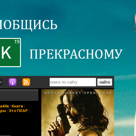
а40к
|
Книги
|
еры
|
Это ПЕАР
|