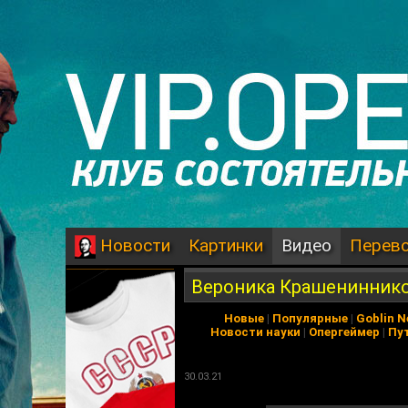
Картинки
Видео
Перев
Новости
Вероника Крашениннико
Новые
|
Популярные
|
Goblin 
Новости науки
|
Опергеймер
|
Пу
30.03.21