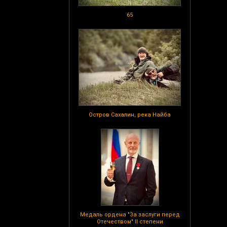
65
Остров Сахалин, река Найба
Медаль ордена "За заслуги перед
Отечеством" II степени