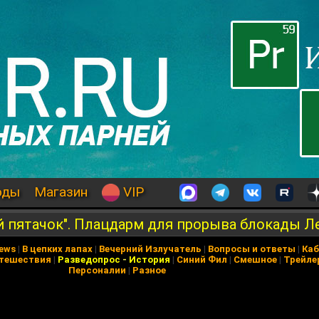
оды
Магазин
VIP
й пятачок". Плацдарм для прорыва блокады Л
News
|
В цепких лапах
|
Вечерний Излучатель
|
Вопросы и ответы
|
Каб
тешествия
|
Разведопрос
-
История
|
Синий Фил
|
Смешное
|
Трейле
Персоналии
|
Разное