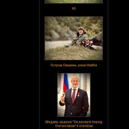
65
Остров Сахалин, река Найба
Медаль ордена "За заслуги перед
Отечеством" II степени