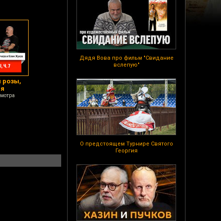
Дядя Вова про фильм "Свидание
вслепую"
й розы,
ая
смотра
О предстоящем Турнире Святого
Георгия