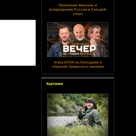
Признание Меркель и
возвращение России в большой
спорт
Атака БПЛА на Геленджик и
открытие Ормузского пролива
Картинки