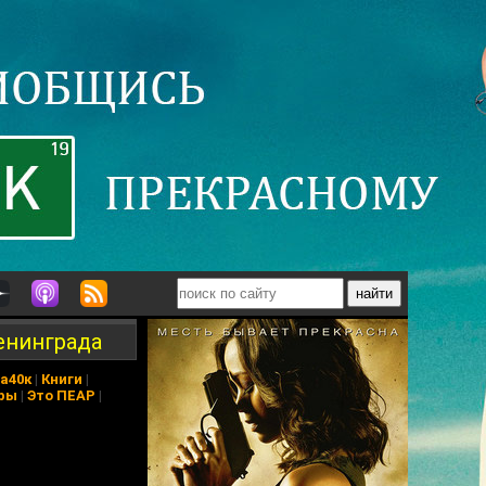
енинграда
а40к
|
Книги
|
ры
|
Это ПЕАР
|