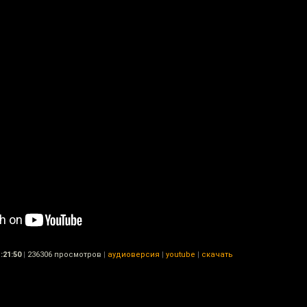
:21:50
|
236306 просмотров
|
аудиоверсия
|
youtube
|
скачать