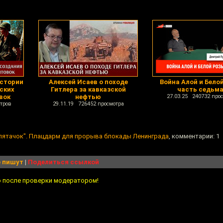
истории
Алексей Исаев о походе
Война Алой и Бело
ских
Гитлера за кавказской
часть седьм
вок
нефтью
27.03.25 240732 про
тров
29.11.19 726452 просмотра
 пятачок". Плацдарм для прорыва блокады Ленинграда
, комментарии: 1
 пишут
|
Поделиться ссылкой
о после проверки модератором!