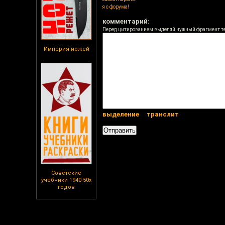
я с форума!
комментарий:
Перед цитированием выделяй нужный фрагмент т
Империя ножей
выделение
транслит
Советские
учебники 1940-50х
годов