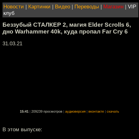
Новости
|
Картинки
|
Видео
|
Переводы
|
Магазин
|
VIP
клуб
Беззубый СТАЛКЕР 2, магия Elder Scrolls 6,
дно Warhammer 40k, куда пропал Far Cry 6
31.03.21
15:41
|
209239 просмотров
|
аудиоверсия
|
вконтакте
|
скачать
В этом выпуске: