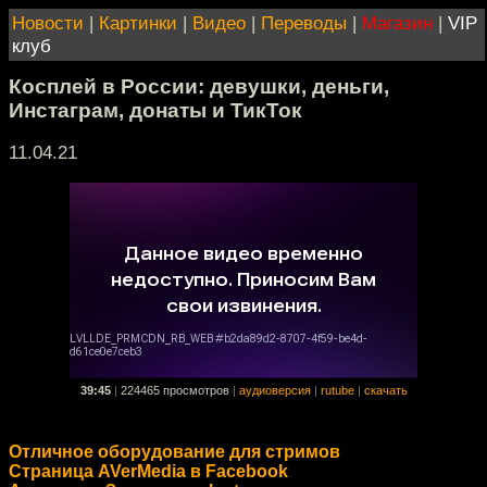
Новости
|
Картинки
|
Видео
|
Переводы
|
Магазин
|
VIP
клуб
Косплей в России: девушки, деньги,
Инстаграм, донаты и ТикТок
11.04.21
39:45
|
224465 просмотров
|
аудиоверсия
|
rutube
|
скачать
Отличное оборудование для стримов
Страница AVerMedia в Facebook