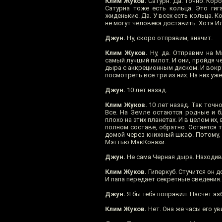
Клим Жуков.
Сатурн. Да. Точно. Коро
Сатурна тоже есть кольца. Это гиг
жиденькие. Да. У всех есть кольца. 
не могут человека доставить. Хотя И
Джун.
Ну, скоро отправим, значит.
Клим Жуков.
Ну, да. Отправим на М
самый лучший пилот. И они, пройдя че
дыра с аккреционным диском. И вокру
посмотреть все три из них. На них у
Джун.
10 лет назад.
Клим Жуков.
10 лет назад. Так точно
Все. На Земле остаются родные и б
плохо на этих планетах. И в целом их,
полном составе, обратно. Остается 
домой через книжный шкаф. Потому, 
Мэттью МакКонахи.
Джун.
Не сама Черная дыра. Находивш
Клим Жуков.
Гиперкуб. Стучится он д
И папа передает секретные сведения.
Джун.
Я бы тебя поправил. Насчет аз
Клим Жуков.
Нет. Она же часы его уви