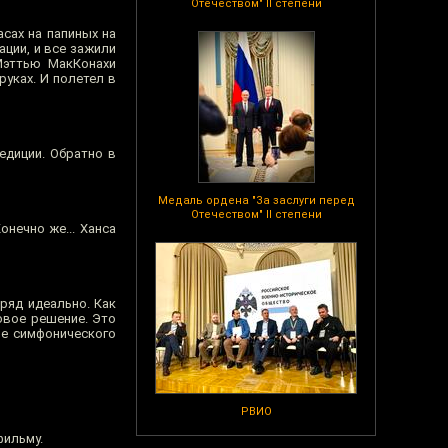
Отечеством" II степени
асах на папиных на
ации, и все зажили
 Мэттью МакКонахи
уках. И полетел в
педиции. Обратно в
Медаль ордена "За заслуги перед
Отечеством" II степени
онечно же... Ханса
оряд идеально. Как
ковое решение. Это
ме симфонического
РВИО
фильму.