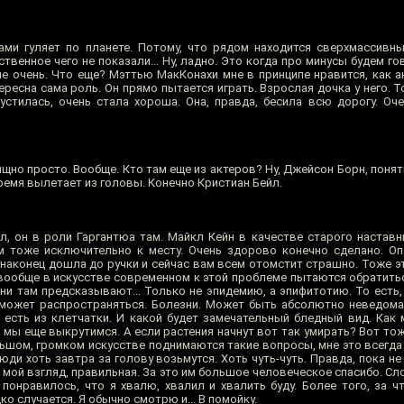
ами гуляет по планете. Потому, что рядом находится сверхмассивн
нственное чего не показали... Ну, ладно. Это когда про минусы будем го
не очень. Что еще? Мэттью МакКонахи мне в принципе нравится, как а
нтересна сама роль. Он прямо пытается играть. Взрослая дочка у него. 
устилась, очень стала хороша. Она, правда, бесила всю дорогу. Оче
щно просто. Вообще. Кто там еще из актеров? Ну, Джейсон Борн, понятн
ремя вылетает из головы. Конечно Кристиан Бейл.
л, он в роли Гаргантюа там. Майкл Кейн в качестве старого наставн
м тоже исключительно к месту. Очень здорово конечно сделано. О
а наконец дошла до ручки и сейчас вам всем отомстит страшно. Тоже э
 вообще в искусстве современном к этой проблеме пытаются обратиться
они там предсказывают... Только не эпидемию, а эпифитотию. То есть,
с может распространяться. Болезни. Может быть абсолютно неведомая
 есть из клетчатки. И какой будет замечательный бледный вид. Как 
 мы еще выкрутимся. А если растения начнут вот так умирать? Вот то
ьшом, громком искусстве поднимаются такие вопросы, мне это всегда 
ди хоть завтра за голову возьмутся. Хоть чуть-чуть. Правда, пока не 
а мой взгляд, правильная. За это им большое человеческое спасибо. Сл
 понравилось, что я хвалю, хвалил и хвалить буду. Более того, за ч
о случается. Я обычно смотрю и... В помойку.