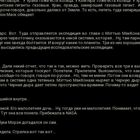
че говоря... У Урана тоже есть кольца. У Юпитера тоже есть кольца. У У
антские гиганты газовые. Уран, правда, замерзший газовый гигант. 
Короче говоря, довольно далеко от Земли. То есть, лететь туда запариш
лон Маск обещает.
арс. Вот. Туда отправляется экспедиция во главе с Мэттью МакКонах
рез червоточину, оказываются в некой системе, которая... Ну, там парн
г нее звезда болтается. И вокруг какие-то планеты. Три из них хорошие
же высадились предыдущие исследовательские экспедиции.
. Дали некий отчет, что так и так, можно жить. Проверить все три и вы
лизкие, которые тоскуют. Полетели. Прилетели. Выяснилось, что как
 вообще-то говоря, говоря по-русски... Но, тем не менее. Потом они воз
там в системе одна тетенька. Мэттью МакКонахи ныряет в Черную дыру
что Черная дыра дает петлю пространства-времени. Почему-то ведет 
ийся внутри...
омой. Его малолетняя дочь... Ну, тогда уже не малолетняя. Понимает, чт
 Тут она все поняла. Прибежала в NASA.
буки Морзе догадался он сам.
дела. Стрелка вот так вот...