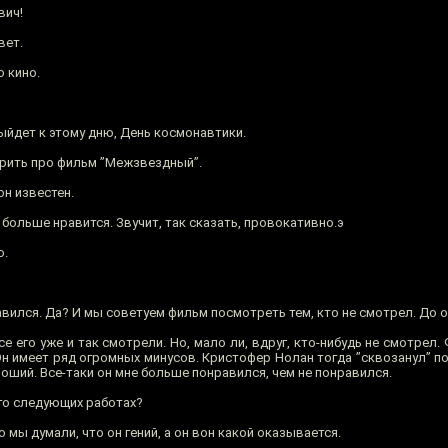
вич!
вет.
 кино.
ыйдет к этому дню, День космонавтики.
орить про фильм ”Межзвездный”.
он известен.
больше нравится. Звучит, так сказать, провокативно.э
о.
вился. Да? И мы советуем фильм посмотреть тем, кто не смотрел. До о
е его уже и так смотрели. Но, мало ли, вдруг, кто-нибудь не смотрел
Он имеет ряд огромных минусов. Кристофер Нолан тогда ”сквозанул” п
оший. Все-таки он мне больше понравился, чем не понравился.
его следующих работах?
о мы думали, что он гений, а он вон какой оказывается.