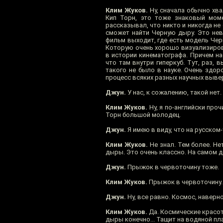
Клим Жуков.
Ну, сначала обычно хвал
Кип Торн, это тоже знаковый моме
рассказывал, что никто и никогда не
сможет найти Черную дыру. Это нев
фильм выходит, где есть модель Чер
Которую очень хорошо визуализирова
в истории кинематографа. Причем на
что там внутри гиперкуб. Тут, раз,
такого не было в науке. Очень здо
процесс всяких разных научных выве
Джун.
У нас, к сожалению, такой нет.
Клим Жуков.
Ну, я по-английски про
Торн большой молодец.
Джун.
Я имею в виду, что на русском-
Клим Жуков.
Не знал. Тем более. Не
дыры. Это очень классно. На самом д
Джун.
Прыжок в червоточину тоже.
Клим Жуков.
Прыжок в червоточину... 
Джун.
Ну, все равно. Космос, наверн
Клим Жуков.
Да. Космические красот
дыры конечно... Тащит на водяной пла