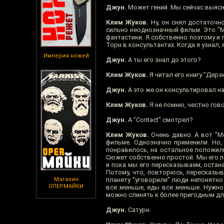
Джун.
Может гений. Мы сейчас выясн
Клим Жуков.
Ну, он снял достаточно
сильно неоднозначный фильм. Это ”М
фантастики. Я собственно поэтому и
Торн в консультантах. Когда я узнал,
Империя ножей
Джун.
А ты его знал до этого?
Клим Жуков.
Я читал его книгу ”Дерз
Джун.
А это же он консультировал на
Клим Жуков.
Я не помню, честно гов
Джун.
А ”Contact” смотрел?
Клим Жуков.
Очень давно. А вот ”М
фильме. Однозначно применили. Но, 
понравилось, на остальное положили
Сюжет собственно простой. Мы его п
и пока мы его пересказываем, остана
Потому, что, повторюсь, пересказыв
Магазин
планету ”уговорили” люди непонятно
ОПЕРМАЙКИ
все меньше, еды все меньше. Нужно 
можно слинять к более пригодным дл
Джун.
Сатурн.