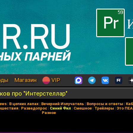
оды
Магазин
VIP
ков про "Интерстеллар"
News
|
В цепких лапах
|
Вечерний Излучатель
|
Вопросы и ответы
|
Каб
ешествия
|
Разведопрос
|
Синий Фил
|
Смешное
|
Трейлеры
|
Это ПЕ
Разное