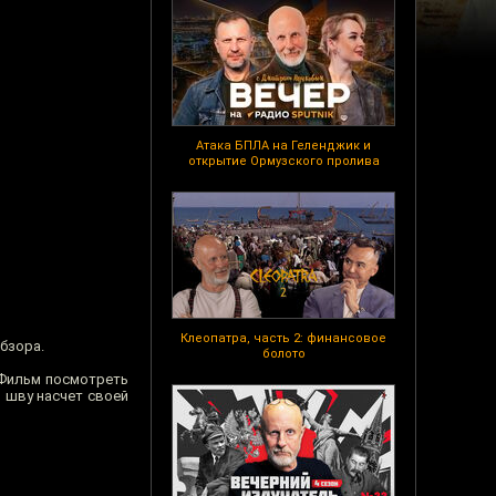
Атака БПЛА на Геленджик и
открытие Ормузского пролива
Клеопатра, часть 2: финансовое
бзора.
болото
. Фильм посмотреть
о шву насчет своей