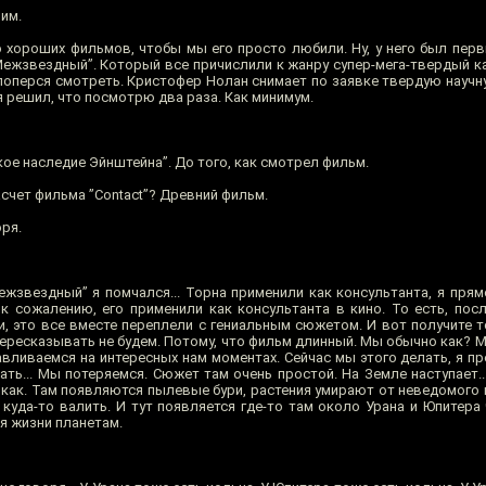
им.
 хороших фильмов, чтобы мы его просто любили. Ну, у него был перв
ежзвездный”. Который все причислили к жанру супер-мега-твердый как
 поперся смотреть. Кристофер Нолан снимает по заявке твердую научн
 я решил, что посмотрю два раза. Как минимум.
кое наследие Эйнштейна”. До того, как смотрел фильм.
счет фильма ”Contact”? Древний фильм.
оря.
ежзвездный” я помчался... Торна применили как консультанта, я прям
к сожалению, его применили как консультанта в кино. То есть, посл
, это все вместе переплели с гениальным сюжетом. И вот получите то
ересказывать не будем. Потому, что фильм длинный. Мы обычно как? М
вливаемся на интересных нам моментах. Сейчас мы этого делать, я пр
ать... Мы потеряемся. Сюжет там очень простой. На Земле наступает.
 как. Там появляются пылевые бури, растения умирают от неведомого 
куда-то валить. И тут появляется где-то там около Урана и Юпитера 
я жизни планетам.