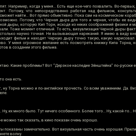
ят. Например, когда у меня... Есть еще кое-чего похвалить. Во-первых,
нт. Потому, что непосредственно работая над фильмом, консульти
 сможет найти... Вот прямо объективно. Пока сам на космическом кораб
озможно. Потому, что Черная дыра для того и черная, чтобы ее вид
ной дыры, которую Кип Торн, исходя из неких соображений физики и м
ли. Тоже момент отличный. То есть, визуализация Черной дыры факти
столько научно точная. Не вызывающая нареканий. Я имею в виду внеш
 выходит фильм и находят Черную дыру точно такую, какую нарисовал 
рово. У меня огромное желание есть посмотреть книжку Кипа Торна, 
ртов в создании этого фильма.
читаю. Какие проблемы? Вот ”Дерзкое наследие Эйнштейна” по-русски е
то она есть.
т, ну Торна можно и по-английски прочесть. Со всем уважением. Да. В
еле.
Ну, их много было. Тут ничего особенного. Более того... Ну, какой-то... Н
ое можно так сказать, в кино показан очень хорошо.
ы показаны замечательно. Вот визуальная часть очень хорошая. Прил
нете волну.