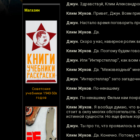
Джун.
Здравствуй, Клим Александро
Магазин
Клим Жуков.
Привет, Джун. Всем при
Джун.
Настало время поговорить про
Клим Жуков.
Да.
Джун.
Скоро у нас, наверное ролик в
Клим Жуков.
Да. Поэтому будем гов
Джун.
Или ”Интерстеллар”, как всем 
Клим Жуков.
Да. ”Межзвездный” мне 
Джун.
”Интерстеллар” зато загадочн
Клим Жуков.
По-ненашему.
Советские
учебники 1940-50х
Джун.
По-ненашему. Фильм нам понра
годов
Клим Жуков.
Я вообще думаю, что вс
стоит в силу многих обстоятельств. 
истинной сущности. Но еще фильм хор
Джун.
Ты про то, что проявилось в 
Клим Жуков.
Да. Конечно. Потому, чт