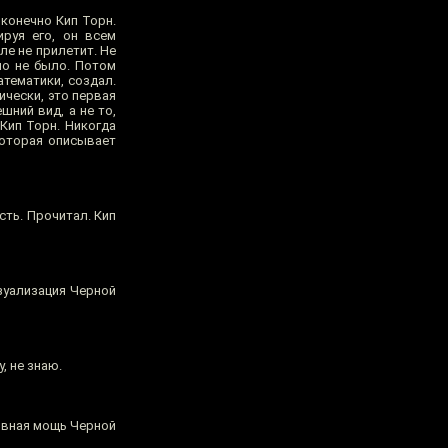
 конечно Кип Торн.
руя его, он всем
ле не прилетит. Не
но не было. Потом
атематики, создал.
чески, это первая
ний вид, а не то,
Кип Торн. Никогда
которая описывает
сть. Прочитал. Кип
изуализация Черной
у, не знаю.
ивная мощь Черной