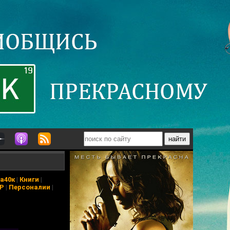
а40к
|
Книги
|
АР
|
Персоналии
|