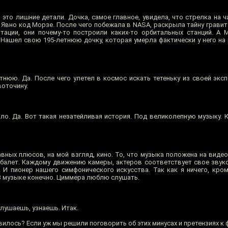
у, это лишние детали. Дочка, самое главное, увидела, что стрелка на ч
. Явно код Морзе. После чего побежала в NASA, раскрыла тайну гравит
тации, они почему-то построили каких-то орбитальных станций. А
Нашел свою 195-летнюю дочку, которая умерла фактически у него на р
етнюю. Да. После чего улетел в космос искать тетеньку из своей экс
воточину.
о. Да. Вот такая незатейливая история. Под великолепную музыку. К
авных плюсов, на мой взгляд, кино. То, что музыка положена на виде
ра, балет. Каждому движению камеры, актеров соответствует свое зву
И пионер нашего симфонического искусства. Так как я ничего, кро
 В музыке конечно. Циммера люблю слушать.
слушаешь, узнаешь. Итак.
вилось? Если уж мы решили поговорить об этих минусах и претензиях к 