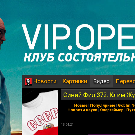
Картинки
Видео
Перев
Новости
Синий Фил 372: Клим Жу
Новые
|
Популярные
|
Goblin 
Новости науки
|
Опергеймер
|
Пут
18.04.21