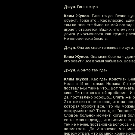
Джун.
Гигантскую.
Клим Жуков.
Гигантскую. Вечно цун
объект. Тоже это... Как классно. Еди
там на планете было на мой взгляд 
играет, старается. Видно, что ему и
дочка у космонавта как груша расп
Нечеловечески бесила.
Джун.
Она же спасительница по сути.
Клим Жуков.
Она меня бесила чудови
его зовут? Все время забываю. Все в
Джун.
А он-то там где?
Клим Жуков.
Как где? Кристиан Бей
Нолана. И не только Нолана. Он та
поставлены такие, что... Вот планет
кино. Пытаются к этой проблеме... И
да, поставлено хорошо... Опять же, 
Это же никто не сказал, что на на
которая угробит все, что мы можем
выкручиваться? То есть, из ”короны”
Словом больной момент, когда в бол
есть некая надежда, что возможно лю
тем не менее, постановка вопроса, н
посмотреть. Да. И конечно, что мне
пересмотрел. Что со мной крайне редк