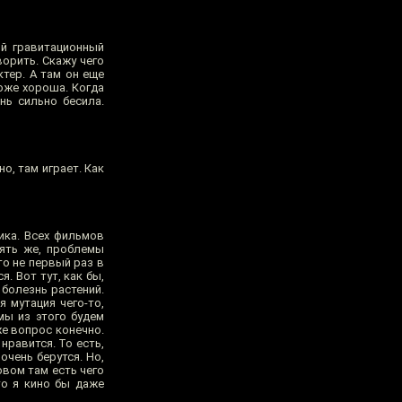
ый гравитационный
ворить. Скажу чего
ктер. А там он еще
Тоже хороша. Когда
нь сильно бесила.
о, там играет. Как
ика. Всех фильмов
пять же, проблемы
то не первый раз в
. Вот тут, как бы,
 болезнь растений.
 мутация чего-то,
мы из этого будем
же вопрос конечно.
нравится. То есть,
очень берутся. Но,
овом там есть чего
то я кино бы даже