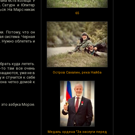
рана есть кольца. У
А Сатурн и Юпитер
ься. На Марс никак
65
и. Потому, что он
ая система. Черная
. Нужно облететь и
брать куда лететь.
-то там все очень
вращаются, уже не в
Остров Сахалин, река Найба
 и стучится к себе
она четко домой к
о это азбука Морзе.
Медаль ордена "За заслуги перед