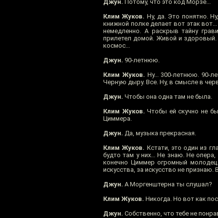
Джун.
Потому, что это код Морзе...
Клим Жуков.
Ну, да. Это понятно. Н
книжной полке делает вот этак вот..
немедленно. А раскрыв тайну грави
прилетел домой. Живой и здоровый. 
космос...
Джун.
90-летнюю.
Клим Жуков.
Ну... 300-летнюю. 90-л
Черную дыру. Все. Ну, в смысле в чер
Джун.
Чтобы она одна там не была.
Клим Жуков.
Чтобы ей скучно не был
Циммера.
Джун.
Да, музыка прекрасная.
Клим Жуков.
Кстати, это один из гл
будто там у них... Не знаю. Не опе
конечно Циммер огромный молодец. 
искусства, за искусство не признаю.
Джун.
А Моргенштерна ты слушал?
Клим Жуков.
Никогда. Но вот как по
Джун.
Собственно, что тебе не понра