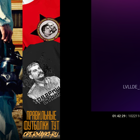
01:42:29
|
102211