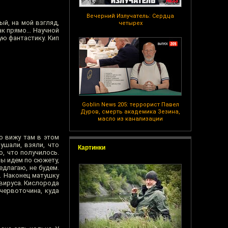
Вечерний Излучатель: Сердца
ый, на мой взгляд,
четырех
 прямо... Научной
ую фантастику. Кип
Goblin News 205: террорист Павел
Дуров, смерть академика Зезина,
масло из канализации
о вижу там в этом
ушали, взяли, что
Картинки
, что получилось.
ы идем по сюжету,
едлагаю, не будем.
.. Наконец матушку
вируса. Кислорода
червоточина, куда