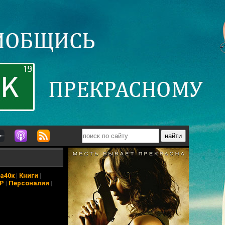
а40к
|
Книги
|
АР
|
Персоналии
|