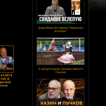
Дядя Вова про фильм "Свидание
вслепую"
О предстоящем Турнире Святого
Георгия
и Left 4
rior 3,
nt Evil
мотров