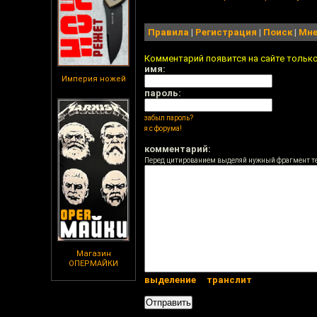
Правила
|
Регистрация
|
Поиск
|
Мне
Комментарий появится на сайте тольк
имя:
Империя ножей
пароль:
забыл пароль?
я с форума!
комментарий:
Перед цитированием выделяй нужный фрагмент т
Магазин
ОПЕРМАЙКИ
выделение
транслит