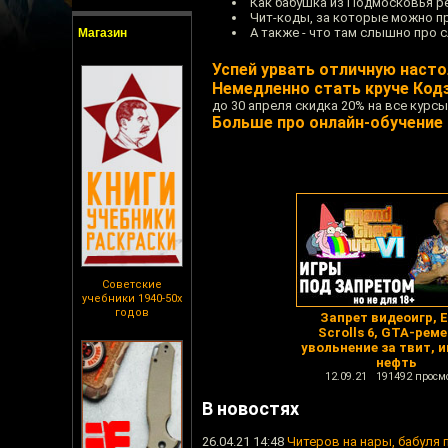
Как бабушка из Подмосковья реш
Чит-коды, за которые можно пр
А также - что там слышно про
Магазин
Успей урвать отличную насто
Немедленно стать круче Ко
до 30 апреля скидка 20% на все курс
Больше про онлайн-обучение
Советские
учебники 1940-50х
годов
Запрет видеоигр, E
Scrolls 6, GTA-реме
увольнение за твит, 
нефть
12.09.21 191492 просм
В новостях
26.04.21 14:48
Читеров на нары, бабуля 