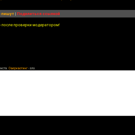
 пишут
|
Поделиться ссылкой
о после проверки модератором!
екста.
Оверквотинг
- зло.