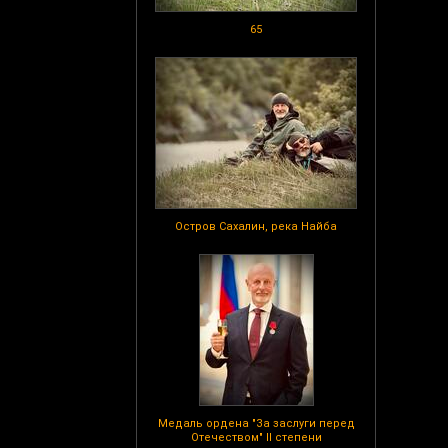
65
Остров Сахалин, река Найба
Медаль ордена "За заслуги перед
Отечеством" II степени