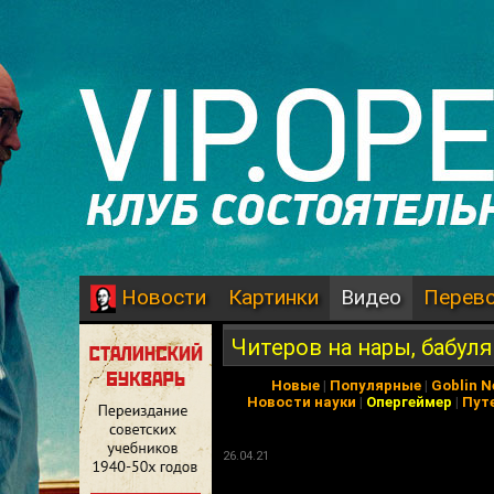
Картинки
Видео
Перев
Новости
Читеров на нары, бабуля
Новые
|
Популярные
|
Goblin 
Новости науки
|
Опергеймер
|
Пут
26.04.21