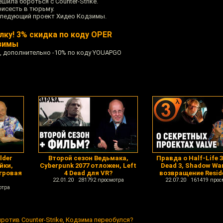
ила бороться с Counter-Strike.
исесть в тюрьму.
 следующий проект Хидео Кодзимы.
лку! 3% скидка по коду OPER
дзимы
ы, дополнительно -10% по коду YOUAPGO
lder
Второй сезон Ведьмака,
Правда о Half-Life 3 
йки,
Cyberpunk 2077 отложен, Left
Dead 3, Shadow War
игровая
4 Dead для VR?
возвращение Reside
22.01.20 281792 просмотра
22.07.20 161419 прос
отра
против Counter-Strike, Кодзима переобулся?