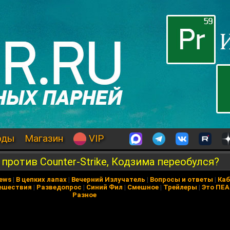
оды
Магазин
VIP
 против Counter-Strike, Кодзима переобулся?
News
|
В цепких лапах
|
Вечерний Излучатель
|
Вопросы и ответы
|
Каб
ешествия
|
Разведопрос
|
Синий Фил
|
Смешное
|
Трейлеры
|
Это ПЕ
Разное