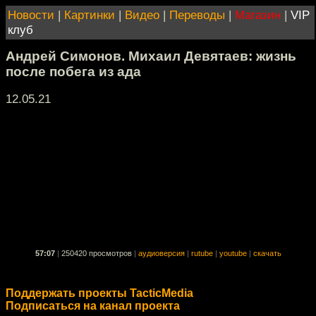
Новости
|
Картинки
|
Видео
|
Переводы
|
Магазин
|
VIP
клуб
Андрей Симонов. Михаил Девятаев: жизнь
после побега из ада
12.05.21
57:07
|
250420 просмотров
|
аудиоверсия
|
rutube
|
youtube
|
скачать
Поддержать проекты TacticMedia
Подписаться на канал проекта