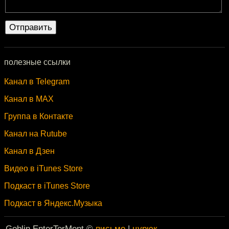
полезные ссылки
Канал в Telegram
Канал в MAX
Группа в Контакте
Канал на Rutube
Канал в Дзен
Видео в iTunes Store
Подкаст в iTunes Store
Подкаст в Яндекс.Музыка
Goblin EnterTorMent ©
письмо
|
цурюк