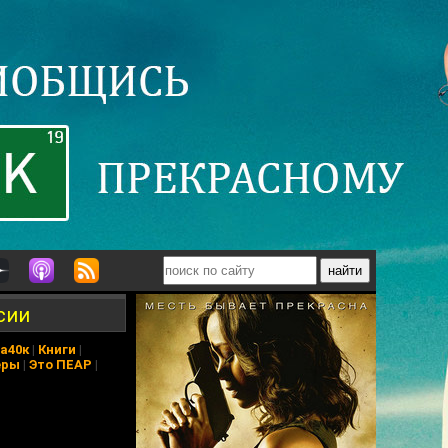
сии
а40к
|
Книги
|
еры
|
Это ПЕАР
|