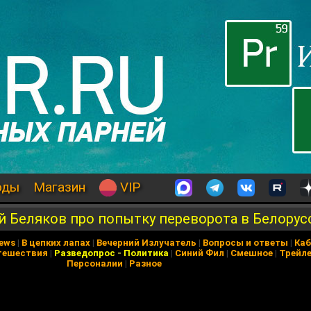
оды
Магазин
VIP
й Беляков про попытку переворота в Белорус
News
|
В цепких лапах
|
Вечерний Излучатель
|
Вопросы и ответы
|
Каб
тешествия
|
Разведопрос
-
Политика
|
Синий Фил
|
Смешное
|
Трейл
Персоналии
|
Разное