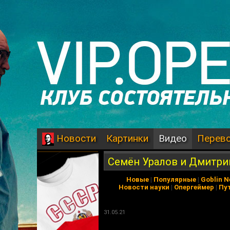
Картинки
Видео
Перев
Новости
Семён Уралов и Дмитри
Новые
|
Популярные
|
Goblin 
Новости науки
|
Опергеймер
|
Пу
31.05.21