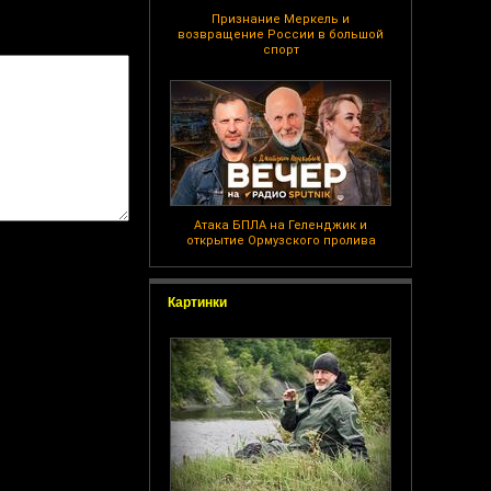
Признание Меркель и
возвращение России в большой
спорт
Атака БПЛА на Геленджик и
открытие Ормузского пролива
Картинки