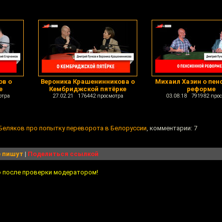
ов о
Вероника Крашенинникова о
Михаил Хазин о пен
е
Кембриджской пятёрке
реформе
отра
27.02.21 176442 просмотра
03.08.18 791982 про
Беляков про попытку переворота в Белоруссии
, комментарии: 7
 пишут
|
Поделиться ссылкой
о после проверки модератором!