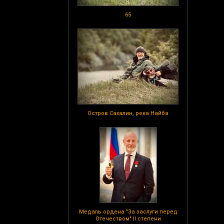
65
Остров Сахалин, река Найба
Медаль ордена "За заслуги перед
Отечеством" II степени