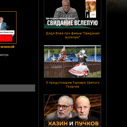
Дядя Вова про фильм "Свидание
вслепую"
сионной
смотра
О предстоящем Турнире Святого
Георгия