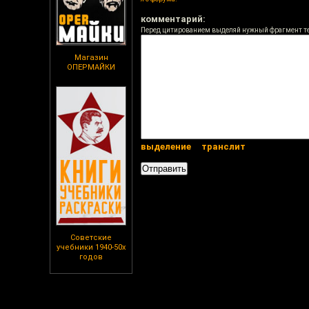
комментарий:
Перед цитированием выделяй нужный фрагмент т
Магазин
ОПЕРМАЙКИ
выделение
транслит
Советские
учебники 1940-50х
годов