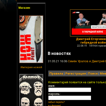
Магазин
Дмитрий Егорченк
гибридной войн
22.08.19 181964 просм
В новостях
31.05.21 16:06
Семён Уралов и Дмитрий 
Империя ножей
Правила
|
Регистрация
|
Поиск
|
Мне
Комментарий появится на сайте тольк
имя:
пароль:
забыл пароль?
я с форума!