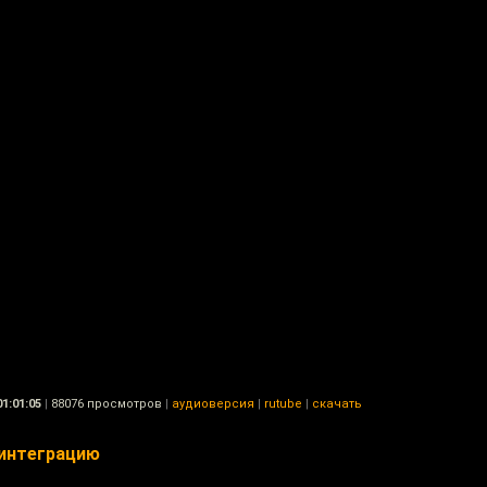
01:01:05
|
88076 просмотров
|
аудиоверсия
|
rutube
|
скачать
 интеграцию