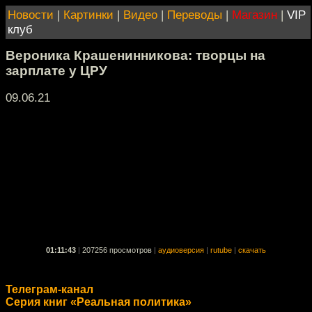
Новости
|
Картинки
|
Видео
|
Переводы
|
Магазин
|
VIP
клуб
Вероника Крашенинникова: творцы на
зарплате у ЦРУ
09.06.21
01:11:43
|
207256 просмотров
|
аудиоверсия
|
rutube
|
скачать
Телеграм-канал
Cерия книг «Реальная политика»