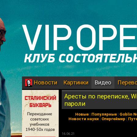
Картинки
Видео
Перев
Новости
Аресты по переписке, Wi
пароли
Новые
|
Популярные
|
Goblin 
Новости науки
|
Опергеймер
|
Пут
16.06.21