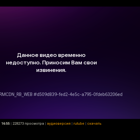
16:55
|
228273 просмотра
|
аудиоверсия
|
rutube
|
скачать