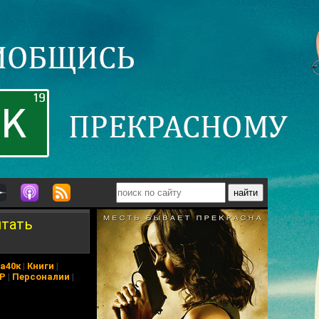
ятать
а40к
|
Книги
|
АР
|
Персоналии
|