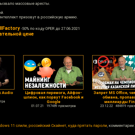
вызвало массовые аресты.
й.
 интеллект призовут в российскую армию.
llFactory
-50% по коду OPER до 27.06.2021
ательной цене
k Audio
Цифровая перемога, Айфон-
Запрет MS Office, ч
шпион, как порвут Facebook и
обмана, пропа
тра
Google
миллиарды Fin
01.07.21 197489 просмотров
23.12.22 484819 прос
dows 11 слили, российский Скайнет, куда прятать пароли
, комментарии: