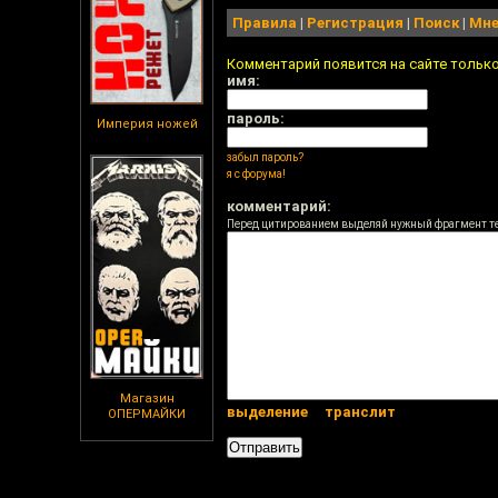
Правила
|
Регистрация
|
Поиск
|
Мне
Комментарий появится на сайте тольк
имя:
пароль:
Империя ножей
забыл пароль?
я с форума!
комментарий:
Перед цитированием выделяй нужный фрагмент т
Магазин
выделение
транслит
ОПЕРМАЙКИ