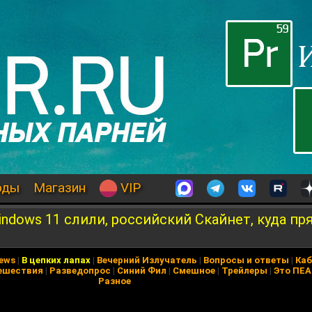
оды
Магазин
VIP
ndows 11 слили, российский Скайнет, куда пр
News
|
В цепких лапах
|
Вечерний Излучатель
|
Вопросы и ответы
|
Каб
ешествия
|
Разведопрос
|
Синий Фил
|
Смешное
|
Трейлеры
|
Это ПЕ
Разное