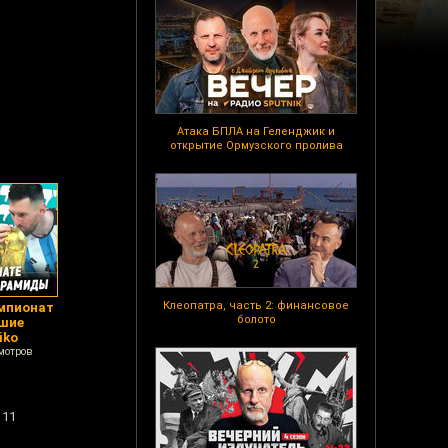
Атака БПЛА на Геленджик и
открытие Ормузского пролива
Клеопатра, часть 2: финансовое
емпионат
болото
вшие
iko
мотров
 11