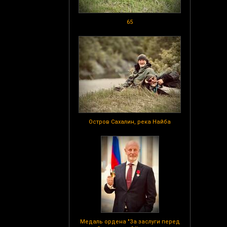
65
Остров Сахалин, река Найба
Медаль ордена "За заслуги перед