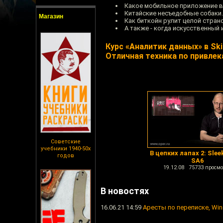
Какое мобильное приложение 
Китайские несъедобные собаки.
Магазин
Как биткойн рулит целой страно
А также - когда искусственный
Курс «Аналитик данных» в Ski
Отличная техника по привлек
Советские
учебники 1940-50х
В цепких лапах 2: Slee
годов
SA6
19.12.08 75733 просмо
В новостях
16.06.21 14:59
Аресты по переписке, Win