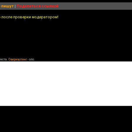
 пишут
|
Поделиться ссылкой
о после проверки модератором!
екста.
Оверквотинг
- зло.