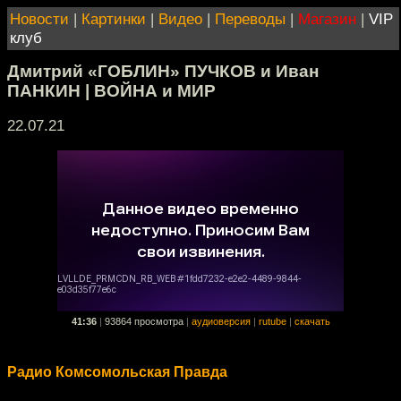
Новости
|
Картинки
|
Видео
|
Переводы
|
Магазин
|
VIP
клуб
Дмитрий «ГОБЛИН» ПУЧКОВ и Иван
ПАНКИН | ВОЙНА и МИР
22.07.21
41:36
|
93864 просмотра
|
аудиоверсия
|
rutube
|
скачать
Радио Комсомольская Правда